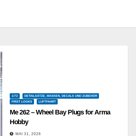
1/72
DETAILSÄTZE, MASKEN, DECALS UND ZUBEHÖR
FIRST LOOKS
LUFTFAHRT
Me 262 – Wheel Bay Plugs for Arma
Hobby
omask – 77264 – Schaumstoffmasken – 1/72
MAI 31, 2026