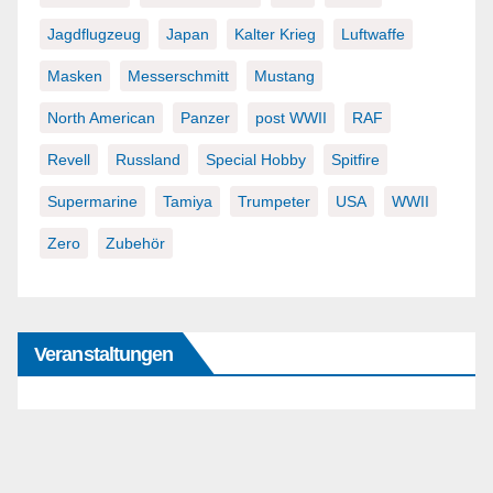
Jagdflugzeug
Japan
Kalter Krieg
Luftwaffe
Masken
Messerschmitt
Mustang
North American
Panzer
post WWII
RAF
Revell
Russland
Special Hobby
Spitfire
Supermarine
Tamiya
Trumpeter
USA
WWII
Zero
Zubehör
Veranstaltungen