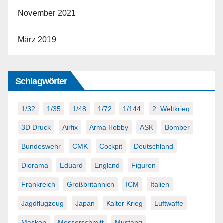
November 2021
März 2019
Schlagwörter
1/32
1/35
1/48
1/72
1/144
2. Weltkrieg
3D Druck
Airfix
Arma Hobby
ASK
Bomber
Bundeswehr
CMK
Cockpit
Deutschland
Diorama
Eduard
England
Figuren
Frankreich
Großbritannien
ICM
Italien
Jagdflugzeug
Japan
Kalter Krieg
Luftwaffe
Masken
Messerschmitt
Mustang