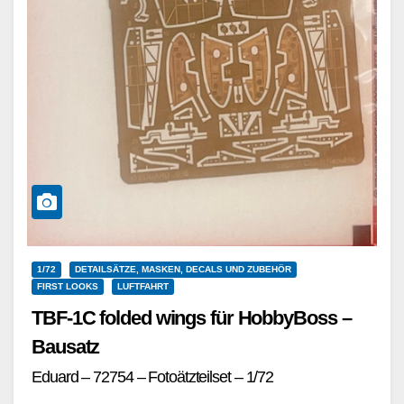
1/72
DETAILSÄTZE, MASKEN, DECALS UND ZUBEHÖR
FIRST LOOKS
LUFTFAHRT
TBF-1C folded wings für HobbyBoss –
Bausatz
Eduard – 72754 – Fotoätzteilset – 1/72