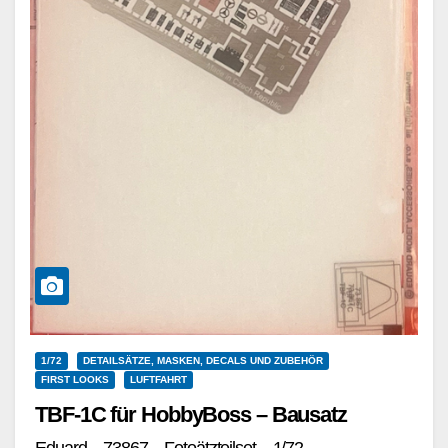
1/72
DETAILSÄTZE, MASKEN, DECALS UND ZUBEHÖR
FIRST LOOKS
LUFTFAHRT
TBF-1C für HobbyBoss – Bausatz