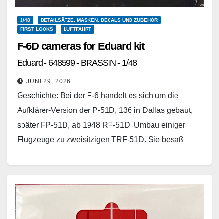
1/48
DETAILSÄTZE, MASKEN, DECALS UND ZUBEHÖR
FIRST LOOKS
LUFTFAHRT
F-6D cameras for Eduard kit
Eduard - 648599 - BRASSIN - 1/48
JUNI 29, 2026
Geschichte: Bei der F-6 handelt es sich um die
Aufklärer-Version der P-51D, 136 in Dallas gebaut,
später FP-51D, ab 1948 RF-51D. Umbau einiger
Flugzeuge zu zweisitzigen TRF-51D. Sie besaß
zwei…
Weiterlesen