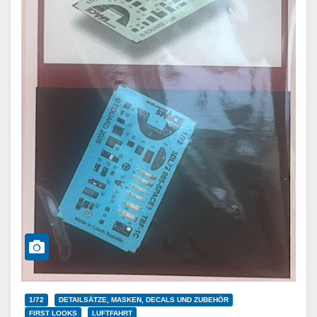
1/72
DETAILSÄTZE, MASKEN, DECALS UND ZUBEHÖR
FIRST LOOKS
LUFTFAHRT