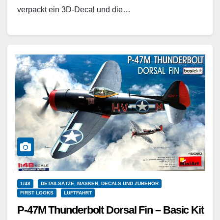
verpackt ein 3D-Decal und die…
Weiterlesen
1/48
DETAILSÄTZE, MASKEN, DECALS UND ZUBEHÖR
FIRST LOOKS
LUFTFAHRT
P-47M Thunderbolt Dorsal Fin – Basic Kit