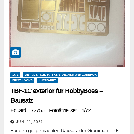
1/72
DETAILSÄTZE, MASKEN, DECALS UND ZUBEHÖR
FIRST LOOKS
LUFTFAHRT
TBF-1C exterior für HobbyBoss –
Bausatz
Eduard – 72756 – Fotoätzteilset – 1/72
JUNI 11, 2026
Für den gut gemachten Bausatz der Grumman TBF-