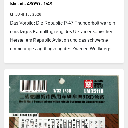
Miniart - 48060 - 1/48
JUNI 17, 2026
Das Vorbild: Die Republic P-47 Thunderbolt war ein
einsitziges Kampfflugzeug des US-amerikanischen
Herstellers Republic Aviation und das schwerste
einmotorige Jagdflugzeug des Zweiten Weltkriegs.
Der Ganzmetall-Mitteldecker war mit 15.683
Maschinen neben der North-American P-51
Mustang (15.686…
Weiterlesen