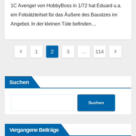
1C Avenger von HobbyBoss in 1/72 hat Eduard u.a.
ein Fotoätzteilset für das Äußere des Baustzes im
Angebot. In der kleinen Tüte befinden…
Weiterlesen
Seitennummerierung
1
2
3
…
114
der
Beiträge
Suchen
Suchen
Vergangene Beiträge