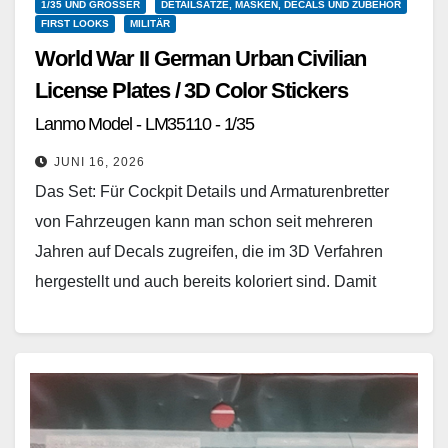
1/35 UND GRÖSSER
DETAILSÄTZE, MASKEN, DECALS UND ZUBEHÖR
FIRST LOOKS
MILITÄR
World War II German Urban Civilian
License Plates / 3D Color Stickers
Lanmo Model - LM35110 - 1/35
JUNI 16, 2026
Das Set: Für Cockpit Details und Armaturenbretter
von Fahrzeugen kann man schon seit mehreren
Jahren auf Decals zugreifen, die im 3D Verfahren
hergestellt und auch bereits koloriert sind. Damit
können…
Weiterlesen