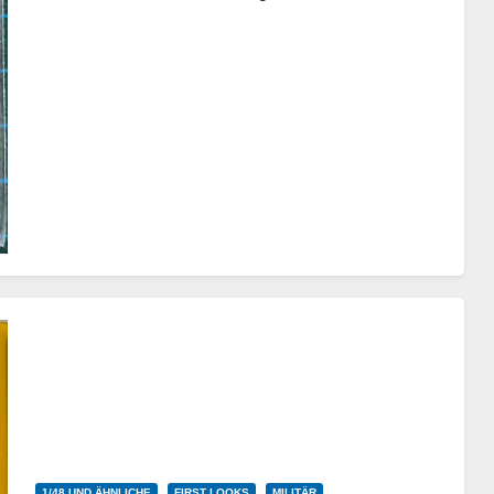
externe Details für Kraftstoff- und…
Weiterlesen
1/48 UND ÄHNLICHE
FIRST LOOKS
MILITÄR