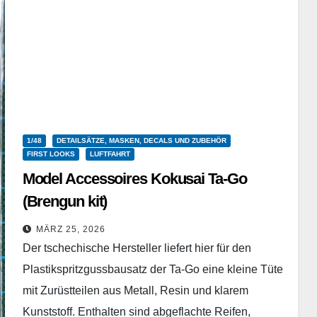
1/48
DETAILSÄTZE, MASKEN, DECALS UND ZUBEHÖR
FIRST LOOKS
LUFTFAHRT
Model Accessoires Kokusai Ta-Go
(Brengun kit)
BRENGUN - BRL48180 - 1/48
MÄRZ 25, 2026
Der tschechische Hersteller liefert hier für den
Plastikspritzgussbausatz der Ta-Go eine kleine Tüte
mit Zurüstteilen aus Metall, Resin und klarem
Kunststoff. Enthalten sind abgeflachte Reifen,