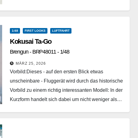
das Werk. Die Konstruktion war in der…
Weiterlesen
1/48
FIRST LOOKS
LUFTFAHRT
Kokusai Ta-Go
Brengun - BRP48011 - 1/48
MÄRZ 25, 2026
Vorbild:Dieses - auf den ersten Blick etwas
unscheinbare - Fluggerät wird durch das historische
Vorbild zu einem richtig interessanten Modell: In der
Kurzform handelt sich dabei um nicht weniger als…
Weiterlesen