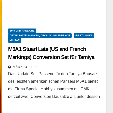
1/48 UND ÄHNLICHE
DETAILSÄTZE, MASKEN, DECALS UND ZUBEHÖR
FIRST LOOKS
MILITÄR
M5A1 Stuart Late (US and French
Markings) Conversion Set für Tamiya
Special Hobby / CMK - 8073 - 1/48
MÄRZ 24, 2026
Das Update Set: Passend für den Tamiya Bausatz
des leichten amerikanischen Panzers M5A1 bietet
die Firma Special Hobby zusammen mit CMK
derzeit zwei Conversion Bausätze an, unter dessen
Verwendung der…