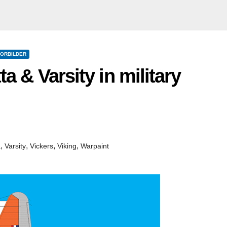
ORBILDER
ta & Varsity in military
,
,
,
,
a
Varsity
Vickers
Viking
Warpaint