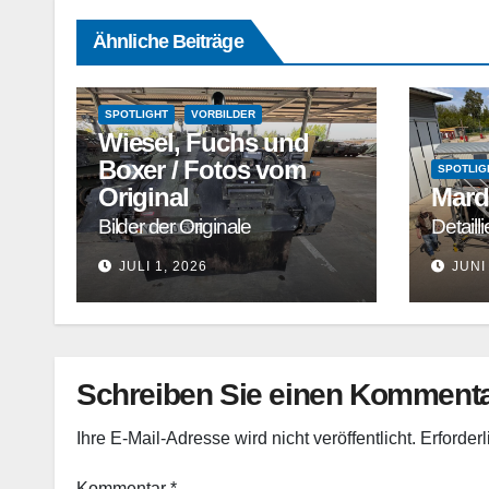
Ähnliche Beiträge
SPOTLIGHT
VORBILDER
Wiesel, Fuchs und
Boxer / Fotos vom
SPOTLIG
Original
Mard
Bilder der Originale
Detaill
JULI 1, 2026
JUNI
Schreiben Sie einen Komment
Ihre E-Mail-Adresse wird nicht veröffentlicht.
Erforder
Kommentar
*