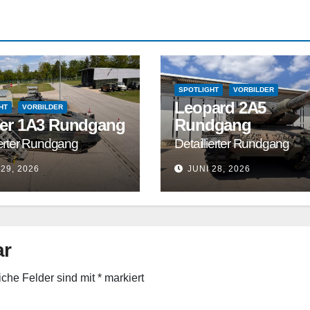
SPOTLIGHT
VORBILDER
Leopard 2A5
HT
VORBILDER
er 1A3 Rundgang
Rundgang
ierter Rundgang
Detaillierter Rundgang
 29, 2026
JUNI 28, 2026
ar
liche Felder sind mit
*
markiert