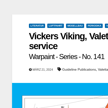
LITERATUR
LUFTFAHRT
MODELLBAU
PERIODIKA
V
Vickers Viking, Valet
service
Warpaint - Series - No. 141
,
Guideline Publications
Valett
MÄRZ 21, 2024