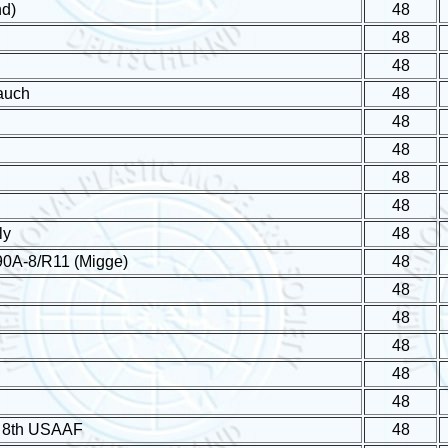
nd)
48
48
48
auch
48
48
48
48
48
ly
48
90A-8/R11 (Migge)
48
48
48
48
48
48
 8th USAAF
48