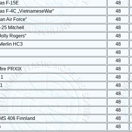
as F-15E
48
as F-4C „VietnameseWar“
48
n Air Force“
48
-25 Mitchell
48
olly Rogers“
48
Merlin HC3
48
48
48
fire PRXIX
48
 1
48
 1
48
48
48
48
 MS 406 Finnland
48
)
48