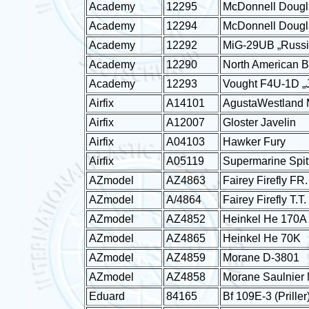
Academy
12295
McDonnell Dougl
Academy
12294
McDonnell Dougl
Academy
12292
MiG-29UB „Russia
Academy
12290
North American B
Academy
12293
Vought F4U-1D „J
Airfix
A14101
AgustaWestland 
Airfix
A12007
Gloster Javelin
Airfix
A04103
Hawker Fury
Airfix
A05119
Supermarine Spit
AZmodel
AZ4863
Fairey Firefly FR.
AZmodel
A/4864
Fairey Firefly T.T.
AZmodel
AZ4852
Heinkel He 170A
AZmodel
AZ4865
Heinkel He 70K
AZmodel
AZ4859
Morane D-3801
AZmodel
AZ4858
Morane Saulnier
Eduard
84165
Bf 109E-3 (Priller