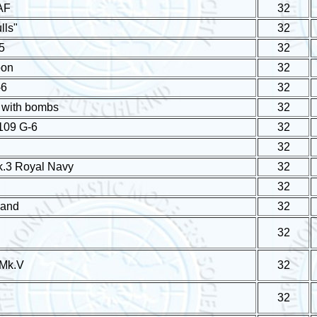
AF
32
lls"
32
5
32
oon
32
-6
32
 with bombs
32
109 G-6
32
32
k.3 Royal Navy
32
32
land
32
32
 Mk.V
32
32