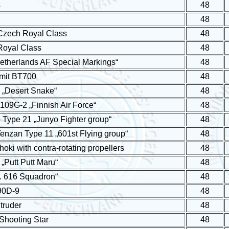
s
48
48
 Czech Royal Class
48
 Royal Class
48
therlands AF Special Markings“
48
 mit BT700
48
 „Desert Snake“
48
109G-2 „Finnish Air Force“
48
 Type 21 „Junyo Fighter group“
48
nzan Type 11 „601st Flying group“
48
oki with contra-rotating propellers
48
 „Putt Putt Maru“
48
o. 616 Squadron“
48
90D-9
48
truder
48
Shooting Star
48