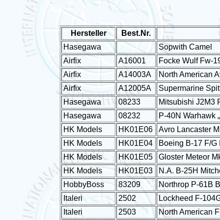
Hersteller
Best.Nr.
Hasegawa
Sopwith Camel
Airfix
A16001
Focke Wulf Fw-1
Airfix
A14003A
North American A
Airfix
A12005A
Supermarine Spit
Hasegawa
08233
Mitsubishi J2M3 
Hasegawa
08232
P-40N Warhawk „
HK Models
HK01E06
Avro Lancaster Mk.
HK Models
HK01E04
Boeing B-17 F/G 
HK Models
HK01E05
Gloster Meteor Mk
HK Models
HK01E03
N.A. B-25H Mitch
HobbyBoss
83209
Northrop P-61B 
Italeri
2502
Lockheed F-104G/
Italeri
2503
North American F