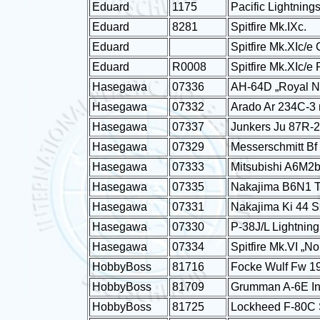
Eduard
1175
Pacific Lightning
Eduard
8281
Spitfire Mk.IXc.
Eduard
Spitfire Mk.XIc/e
Eduard
R0008
Spitfire Mk.XIc/e
Hasegawa
07336
AH-64D „Royal Ne
Hasegawa
07332
Arado Ar 234C-3
Hasegawa
07337
Junkers Ju 87R-2
Hasegawa
07329
Messerschmitt Bf 
Hasegawa
07333
Mitsubishi A6M2b
Hasegawa
07335
Nakajima B6N1 Te
Hasegawa
07331
Nakajima Ki 44 Sh
Hasegawa
07330
P-38J/L Lightning
Hasegawa
07334
Spitfire Mk.VI „N
HobbyBoss
81716
Focke Wulf Fw 1
HobbyBoss
81709
Grumman A-6E In
HobbyBoss
81725
Lockheed F-80C 