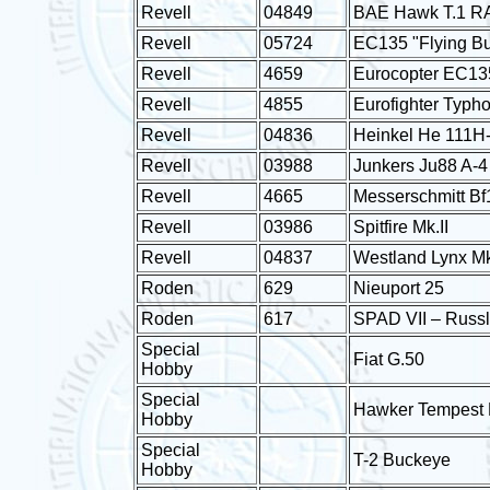
Revell
04849
BAE Hawk T.1 R
Revell
05724
EC135 "Flying Bu
Revell
4659
Eurocopter EC13
Revell
4855
Eurofighter Typh
Revell
04836
Heinkel He 111H
Revell
03988
Junkers Ju88 A-4
Revell
4665
Messerschmitt Bf
Revell
03986
Spitfire Mk.II
Revell
04837
Westland Lynx M
Roden
629
Nieuport 25
Roden
617
SPAD VII – Russ
Special
Fiat G.50
Hobby
Special
Hawker Tempest
Hobby
Special
T-2 Buckeye
Hobby