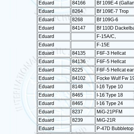
Eduard
84166
Bf 109E-4 (Galla
Eduard
8264
Bf 109E-7 Trop
Eduard
8268
Bf 109G-6
Eduard
84147
Bf 110D Dackelb
Eduard
F­-15A/C,
Eduard
F-15E
Eduard
84135
F6F-3 Hellcat
Eduard
84136
F6F-5 Hellcat
Eduard
8225
F6F-5 Hellcat ear
Eduard
84102
Focke Wulf Fw 1
Eduard
8148
I-16 Type 10
Eduard
8465
I-16 Type 18
Eduard
8465
I-16 Type 24
Eduard
8237
MiG­-21PFM
Eduard
8239
MiG-21R
Eduard
P-47D Bubbletop