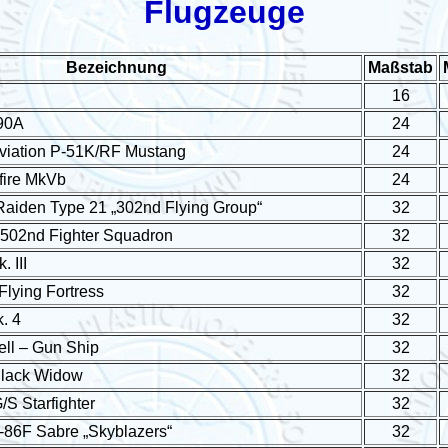
Flugzeuge
Bezeichnung
Maßstab
16
90A
24
viation P-51K/RF Mustang
24
fire MkVb
24
Raiden Type 21 „302nd Flying Group“
32
502nd Fighter Squadron
32
 III
32
Flying Fortress
32
. 4
32
ell – Gun Ship
32
Black Widow
32
S Starfighter
32
-86F Sabre „Skyblazers“
32