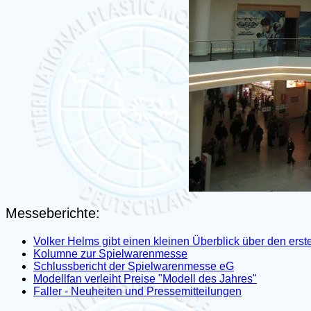
Messeberichte:
Volker Helms gibt einen kleinen Überblick über den er
Kolumne zur Spielwarenmesse
Schlussbericht der Spielwarenmesse eG
Modellfan verleiht Preise "Modell des Jahres"
Faller - Neuheiten und Pressemitteilungen