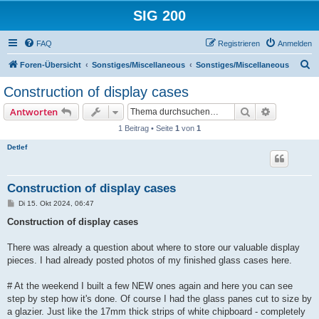
SIG 200
FAQ
Registrieren
Anmelden
S
Foren-Übersicht
Sonstiges/Miscellaneous
Sonstiges/Miscellaneous
u
Construction of display cases
c
Suche
Erweiterte
Antworten
h
1 Beitrag • Seite
1
von
1
e
Detlef
Construction of display cases
B
Di 15. Okt 2024, 06:47
e
i
Construction of display cases
t
r
a
There was already a question about where to store our valuable display
g
pieces. I had already posted photos of my finished glass cases here.
# At the weekend I built a few NEW ones again and here you can see
step by step how it's done. Of course I had the glass panes cut to size by
a glazier. Just like the 17mm thick strips of white chipboard - completely