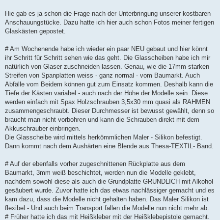
Hie gab es ja schon die Frage nach der Unterbringung unserer kostbaren
Anschauungstücke. Dazu hatte ich hier auch schon Fotos meiner fertigen
Glaskästen gepostet.
# Am Wochenende habe ich wieder ein paar NEU gebaut und hier könnt
ihr Schritt für Schritt sehen wie das geht. Die Glasscheiben habe ich mir
natürlich von Glaser zuschneiden lassen. Genau, wie die 17mm starken
Streifen von Spanplatten weiss - ganz normal - vom Baumarkt. Auch
Abfälle vom Beidem können gut zum Einsatz kommen. Deshalb kann die
Tiefe der Kästen variabel - auch nach der Höhe der Modelle sein. Diese
werden einfach mit Spax Holzschrauben 3,5x30 mm quasi als RAHMEN
zusammengeschraubt. Dieser Durchmesser ist bewusst gewählt, denn so
braucht man nicht vorbohren und kann die Schrauben direkt mit dem
Akkuschrauber einbringen.
Die Glasscheibe wird mittels herkömmlichen Maler - Silikon befestigt.
Dann kommt nach dem Aushärten eine Blende aus Thesa-TEXTIL- Band.
# Auf der ebenfalls vorher zugeschnittenen Rückplatte aus dem
Baumarkt, 3mm weiß beschichtet, werden nun die Modelle geklebt,
nachdem sowohl diese als auch die Grundplatte GRÜNDLICH mit Alkohol
gesäubert wurde. Zuvor hatte ich das etwas nachlässiger gemacht und es
kam dazu, dass die Modelle nicht gehalten haben. Das Maler Silikon ist
flexibel - Und auch beim Transport fallen die Modelle nun nicht mehr ab.
# Früher hatte ich das mit Heißkleber mit der Heißklebepistole gemacht.