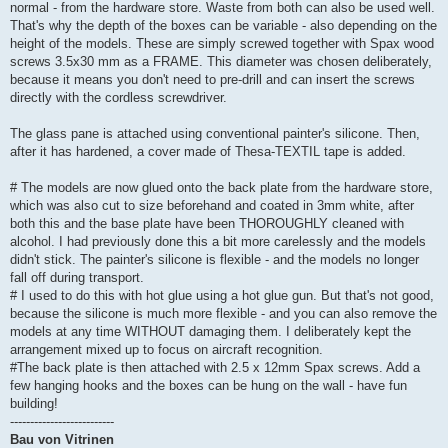
normal - from the hardware store. Waste from both can also be used well.
That's why the depth of the boxes can be variable - also depending on the
height of the models. These are simply screwed together with Spax wood
screws 3.5x30 mm as a FRAME. This diameter was chosen deliberately,
because it means you don't need to pre-drill and can insert the screws
directly with the cordless screwdriver.
The glass pane is attached using conventional painter's silicone. Then,
after it has hardened, a cover made of Thesa-TEXTIL tape is added.
# The models are now glued onto the back plate from the hardware store,
which was also cut to size beforehand and coated in 3mm white, after
both this and the base plate have been THOROUGHLY cleaned with
alcohol. I had previously done this a bit more carelessly and the models
didn't stick. The painter's silicone is flexible - and the models no longer
fall off during transport.
# I used to do this with hot glue using a hot glue gun. But that's not good,
because the silicone is much more flexible - and you can also remove the
models at any time WITHOUT damaging them. I deliberately kept the
arrangement mixed up to focus on aircraft recognition.
#The back plate is then attached with 2.5 x 12mm Spax screws. Add a
few hanging hooks and the boxes can be hung on the wall - have fun
building!
--------------------------
Bau von Vitrinen