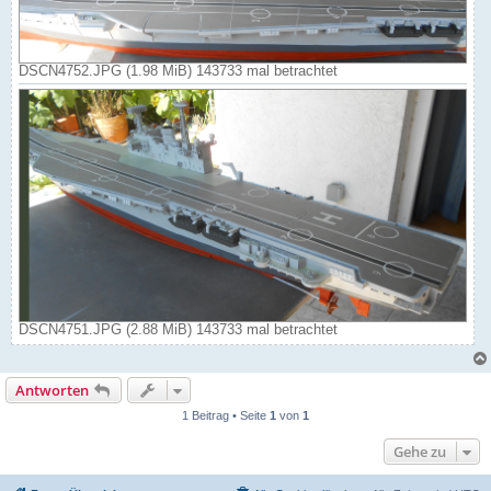
DSCN4752.JPG (1.98 MiB) 143733 mal betrachtet
DSCN4751.JPG (2.88 MiB) 143733 mal betrachtet
Antworten
1 Beitrag • Seite
1
von
1
Gehe zu