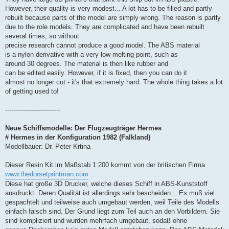
However, their quality is very modest... A lot has to be filled and partly
rebuilt because parts of the model are simply wrong. The reason is partly
due to the role models. They are complicated and have been rebuilt
several times, so without
precise research cannot produce a good model. The ABS material
is a nylon derivative with a very low melting point, such as
around 30 degrees. The material is then like rubber and
can be edited easily. However, if it is fixed, then you can do it
almost no longer cut - it's that extremely hard. The whole thing takes a lot
of getting used to!
---------------------------
Neue Schiffsmodelle: Der Flugzeugträger Hermes
# Hermes in der Konfiguration 1982 (Falkland)
Modellbauer: Dr. Peter Krtina
Dieser Resin Kit im Maßstab 1:200 kommt von der britischen Firma
www.thedorsetprintman.com
Diese hat große 3D Drucker, welche dieses Schiff in ABS-Kunststoff
ausdruckt. Deren Qualität ist allerdings sehr bescheiden... Es muß viel
gespachtelt und teilweise auch umgebaut werden, weil Teile des Modells
einfach falsch sind. Der Grund liegt zum Teil auch an den Vorbildern. Sie
sind kompliziert und wurden mehrfach umgebaut, sodaß ohne