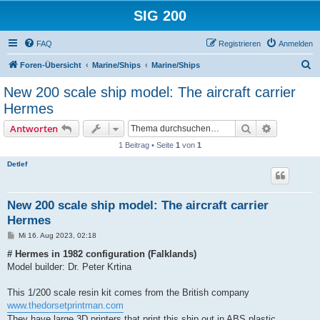
SIG 200
FAQ
Registrieren
Anmelden
S
Foren-Übersicht
Marine/Ships
Marine/Ships
u
New 200 scale ship model: The aircraft carrier
c
Hermes
h
Suche
Erweiterte
Antworten
e
1 Beitrag • Seite
1
von
1
Detlef
New 200 scale ship model: The aircraft carrier
Hermes
B
Mi 16. Aug 2023, 02:18
e
i
# Hermes in 1982 configuration (Falklands)
t
Model builder: Dr. Peter Krtina
r
a
g
This 1/200 scale resin kit comes from the British company
www.thedorsetprintman.com
They have large 3D printers that print this ship out in ABS plastic.