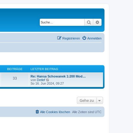
Suche
Erweiterte Suche
Registrieren
Anmelden
BEITRÄGE
LETZTER BEITRAG
Re: Hansa Schowanek 1:200 Mod…
33
N
von
Detlef
e
So 16. Jun 2024, 09:27
u
e
s
t
Gehe zu
e
r
B
e
Alle Cookies löschen
Alle Zeiten sind
UTC
i
t
r
a
g