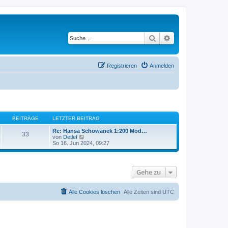
Suche
Erweiterte Suche
Registrieren
Anmelden
BEITRÄGE
LETZTER BEITRAG
Re: Hansa Schowanek 1:200 Mod…
33
N
von
Detlef
e
So 16. Jun 2024, 09:27
u
e
s
t
Gehe zu
e
r
B
e
Alle Cookies löschen
Alle Zeiten sind
UTC
i
t
r
a
g