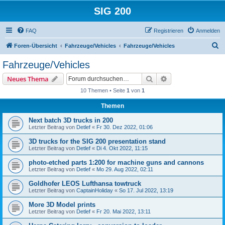
SIG 200
FAQ
Registrieren
Anmelden
S
Foren-Übersicht
Fahrzeuge/Vehicles
Fahrzeuge/Vehicles
u
Fahrzeuge/Vehicles
c
Suche
Erweiterte Suche
Neues Thema
h
10 Themen • Seite
1
von
1
e
Themen
Next batch 3D trucks in 200
Letzter Beitrag von
Detlef
«
Fr 30. Dez 2022, 01:06
3D trucks for the SIG 200 presentation stand
Letzter Beitrag von
Detlef
«
Di 4. Okt 2022, 11:15
photo-etched parts 1:200 for machine guns and cannons
Letzter Beitrag von
Detlef
«
Mo 29. Aug 2022, 02:11
Goldhofer LEOS Lufthansa towtruck
Letzter Beitrag von
CaptainHoliday
«
So 17. Jul 2022, 13:19
More 3D Model prints
Letzter Beitrag von
Detlef
«
Fr 20. Mai 2022, 13:11