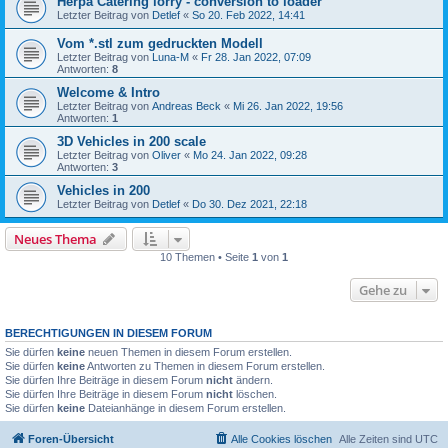
Herpa Catering lorry - conversion to loader
Letzter Beitrag von
Detlef
«
So 20. Feb 2022, 14:41
Vom *.stl zum gedruckten Modell
Letzter Beitrag von
Luna-M
«
Fr 28. Jan 2022, 07:09
Antworten:
8
Welcome & Intro
Letzter Beitrag von
Andreas Beck
«
Mi 26. Jan 2022, 19:56
Antworten:
1
3D Vehicles in 200 scale
Letzter Beitrag von
Oliver
«
Mo 24. Jan 2022, 09:28
Antworten:
3
Vehicles in 200
Letzter Beitrag von
Detlef
«
Do 30. Dez 2021, 22:18
Neues Thema
10 Themen • Seite
1
von
1
Gehe zu
BERECHTIGUNGEN IN DIESEM FORUM
Sie dürfen
keine
neuen Themen in diesem Forum erstellen.
Sie dürfen
keine
Antworten zu Themen in diesem Forum erstellen.
Sie dürfen Ihre Beiträge in diesem Forum
nicht
ändern.
Sie dürfen Ihre Beiträge in diesem Forum
nicht
löschen.
Sie dürfen
keine
Dateianhänge in diesem Forum erstellen.
Foren-Übersicht
Alle Cookies löschen
Alle Zeiten sind
UTC