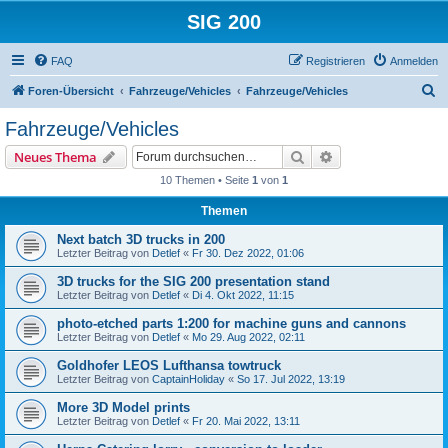
SIG 200
FAQ
Registrieren
Anmelden
S
Foren-Übersicht
Fahrzeuge/Vehicles
Fahrzeuge/Vehicles
u
Fahrzeuge/Vehicles
c
Suche
Erweiterte Suche
Neues Thema
h
10 Themen • Seite
1
von
1
e
Themen
Next batch 3D trucks in 200
Letzter Beitrag von
Detlef
«
Fr 30. Dez 2022, 01:06
3D trucks for the SIG 200 presentation stand
Letzter Beitrag von
Detlef
«
Di 4. Okt 2022, 11:15
photo-etched parts 1:200 for machine guns and cannons
Letzter Beitrag von
Detlef
«
Mo 29. Aug 2022, 02:11
Goldhofer LEOS Lufthansa towtruck
Letzter Beitrag von
CaptainHoliday
«
So 17. Jul 2022, 13:19
More 3D Model prints
Letzter Beitrag von
Detlef
«
Fr 20. Mai 2022, 13:11