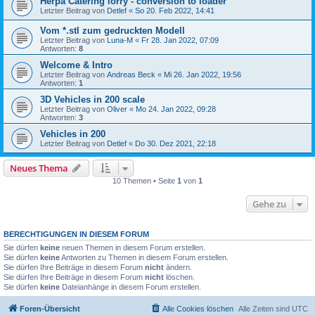
Herpa Catering lorry - conversion to loader
Letzter Beitrag von
Detlef
«
So 20. Feb 2022, 14:41
Vom *.stl zum gedruckten Modell
Letzter Beitrag von
Luna-M
«
Fr 28. Jan 2022, 07:09
Antworten:
8
Welcome & Intro
Letzter Beitrag von
Andreas Beck
«
Mi 26. Jan 2022, 19:56
Antworten:
1
3D Vehicles in 200 scale
Letzter Beitrag von
Oliver
«
Mo 24. Jan 2022, 09:28
Antworten:
3
Vehicles in 200
Letzter Beitrag von
Detlef
«
Do 30. Dez 2021, 22:18
Neues Thema
10 Themen • Seite
1
von
1
Gehe zu
BERECHTIGUNGEN IN DIESEM FORUM
Sie dürfen
keine
neuen Themen in diesem Forum erstellen.
Sie dürfen
keine
Antworten zu Themen in diesem Forum erstellen.
Sie dürfen Ihre Beiträge in diesem Forum
nicht
ändern.
Sie dürfen Ihre Beiträge in diesem Forum
nicht
löschen.
Sie dürfen
keine
Dateianhänge in diesem Forum erstellen.
Foren-Übersicht
Alle Cookies löschen
Alle Zeiten sind
UTC