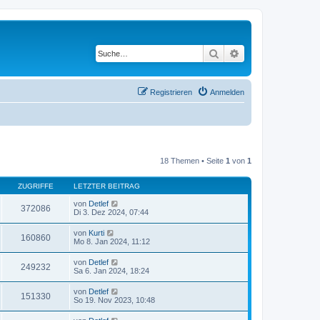
Suche
Erweiterte Suche
Registrieren
Anmelden
18 Themen • Seite
1
von
1
ZUGRIFFE
LETZTER BEITRAG
von
Detlef
372086
Di 3. Dez 2024, 07:44
von
Kurti
160860
Mo 8. Jan 2024, 11:12
von
Detlef
249232
Sa 6. Jan 2024, 18:24
von
Detlef
151330
So 19. Nov 2023, 10:48