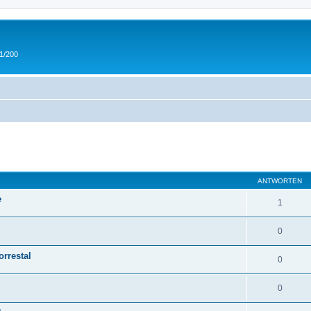
 1/200
eiterte Suche
ANTWORTEN
e
1
0
orrestal
0
0