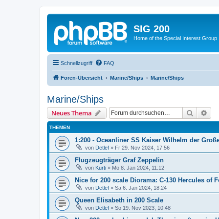
SIG 200
Home of the Special Interest Group
Schnellzugriff
FAQ
Foren-Übersicht
Marine/Ships
Marine/Ships
Marine/Ships
Suche
Erw
Neues Thema
THEMEN
1:200 - Oceanliner SS Kaiser Wilhelm der Groß
von
Detlef
»
Fr 29. Nov 2024, 17:56
Flugzeugträger Graf Zeppelin
von
Kurti
»
Mo 8. Jan 2024, 11:12
Nice for 200 scale Diorama: C-130 Hercules of F
von
Detlef
»
Sa 6. Jan 2024, 18:24
Queen Elisabeth in 200 Scale
von
Detlef
»
So 19. Nov 2023, 10:48