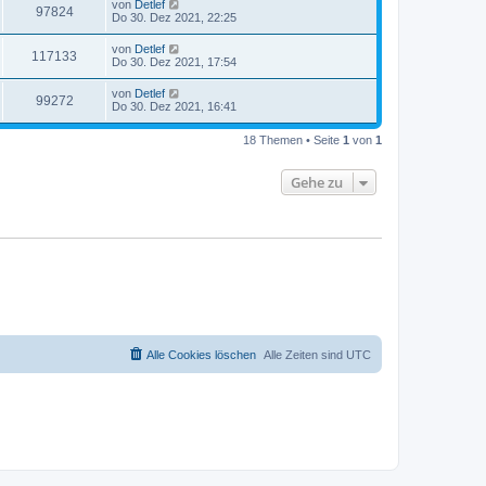
von
Detlef
97824
Do 30. Dez 2021, 22:25
von
Detlef
117133
Do 30. Dez 2021, 17:54
von
Detlef
99272
Do 30. Dez 2021, 16:41
18 Themen • Seite
1
von
1
Gehe zu
Alle Cookies löschen
Alle Zeiten sind
UTC