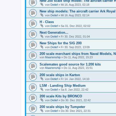
New 200 scale ship model: The aircraft carrier
von
Detlef
»
Mi 16. Aug 2023, 02:18
New ship models: The aircraft carrier Ark Royal
von
Detlef
»
Mi 16. Aug 2023, 02:14
H - Class
von
Detlef
»
Sa 31. Dez 2022, 02:02
Next Generation...
von
Detlef
»
Fr 30. Dez 2022, 01:04
New Ships for the SIG 200
von
Detlef
»
Fr 30. Sep 2022, 13:09
200 scale merchant ships from Naval Models, 
von
Maartenship
»
Do 11. Aug 2022, 15:23
Scalemates good source for 1:200 kits
von
Maartenship
»
Do 11. Aug 2022, 15:51
200 scale ships in Karton
von
Detlef
»
Fr 14. Jan 2022, 14:10
LSM - Landing Ship Medium
von
Detlef
»
Sa 8. Jan 2022, 22:42
200 scale Kits by BRONCO
von
Detlef
»
Do 30. Dez 2021, 22:42
200 scale ships by Tumpeter
von
Detlef
»
Do 30. Dez 2021, 22:31