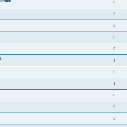
 Hermes
0
0
0
0
0
NL
1
0
1
0
0
0