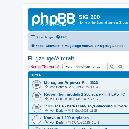
SIG 200
Home of the Special Interest Group
Schnellzugriff
FAQ
Foren-Übersicht
Flugzeuge/Aircraft
Flugzeuge/Aircraft
Flugzeuge/Aircraft
Suche
Erw
Neues Thema
THEMEN
Monogram Airpower Kit - 1959
von
Detlef
»
So 5. Okt 2025, 13:54
Recognition models 1:200 scale - in PLASTIC
von
Detlef
»
Do 4. Sep 2025, 23:12
1:200 scale - here Dinky Toys-Meccano & more
von
Detlef
»
Mi 3. Sep 2025, 11:26
Konvolut 1:200 Airplanes
von
Detlef
»
Mi 27. Aug 2025, 01:41