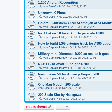
1:200 Aircraft Recognition
von
Detlef
»
Fr 30. Sep 2022, 12:55
Unknown X-Plane
von
Detlef
»
Mo 29. Aug 2022, 02:06
Colorful Gulfstrem G650 Azerbaijan at St.Morit
von
CaptainHoliday
»
So 31. Jul 2022, 20:21
Next Fokker 50 Insel Air, Herpa scale 1/200
von
CaptainHoliday
»
Sa 16. Jul 2022, 18:05
How to build LSG catering truck for A380 upper
von
CaptainHoliday
»
Di 12. Jul 2022, 10:16
Military mini Dioramas 1/200 as real as it gets
von
CaptainHoliday
»
Di 12. Jul 2022, 10:01
NATO E-3A AWACS Inflight 1/200
von
CaptainHoliday
»
Di 12. Jul 2022, 09:33
New Fokker 50 Air Antwerp Herpa 1/200
von
CaptainHoliday
»
Di 12. Jul 2022, 09:25
One Man Model - 200 scale
von
Detlef
»
Do 30. Dez 2021, 23:08
200 Scale Kits by Hasegawa
von
Detlef
»
So 2. Jan 2022, 14:14
Neues Thema