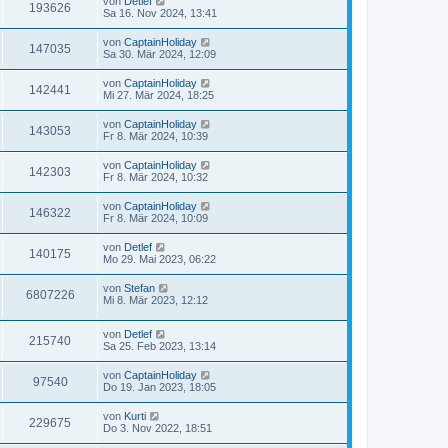
von
Detlef
193626
Sa 16. Nov 2024, 13:41
von
CaptainHoliday
147035
Sa 30. Mär 2024, 12:09
von
CaptainHoliday
142441
Mi 27. Mär 2024, 18:25
von
CaptainHoliday
143053
Fr 8. Mär 2024, 10:39
von
CaptainHoliday
142303
Fr 8. Mär 2024, 10:32
von
CaptainHoliday
146322
Fr 8. Mär 2024, 10:09
von
Detlef
140175
Mo 29. Mai 2023, 06:22
von
Stefan
6807226
Mi 8. Mär 2023, 12:12
von
Detlef
215740
Sa 25. Feb 2023, 13:14
von
CaptainHoliday
97540
Do 19. Jan 2023, 18:05
von
Kurti
229675
Do 3. Nov 2022, 18:51