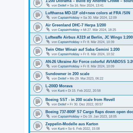
1:200 Diorama – build by Andrew Crowe – sourc
von
Detlef
»
Sa 16. Nov 2024, 13:41
Lufthansa MD-11F old+new colors at FRA /SIN
von
CaptainHoliday
»
Sa 30. Mär 2024, 12:09
Air Greenland DHC-7 Herpa 1/200
von
CaptainHoliday
»
Mi 27. Mär 2024, 18:25
Luftwaffe Airbus A319 at Berlin, JC Wings 1:200
von
CaptainHoliday
»
Fr 8. Mär 2024, 10:39
Twin Otter Winair auf Saba Gemini 1:200
von
CaptainHoliday
»
Fr 8. Mär 2024, 10:32
AN-26 Ukraine Air Force colorful AVIABOSS 1:
von
CaptainHoliday
»
Fr 8. Mär 2024, 10:09
Sundowner in 200 scale
von
Detlef
»
Mo 29. Mai 2023, 06:22
L-200D Morava
von
Kurti
»
Di 15. Feb 2022, 20:58
Boeing SST - in 200 scale from Revell
von
Detlef
»
Fr 30. Dez 2022, 00:57
Boeing 737-800F S7 Cargo flaps down open do
von
CaptainHoliday
»
Do 19. Jan 2023, 18:05
Zeppelin-Modelle aus Karton
von
Kurti
»
So 6. Feb 2022, 15:08