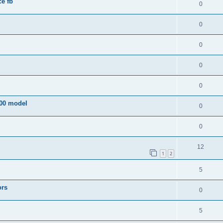
e fb
0
0
0
0
0
200 model
0
0
12
1
2
5
ors
0
5