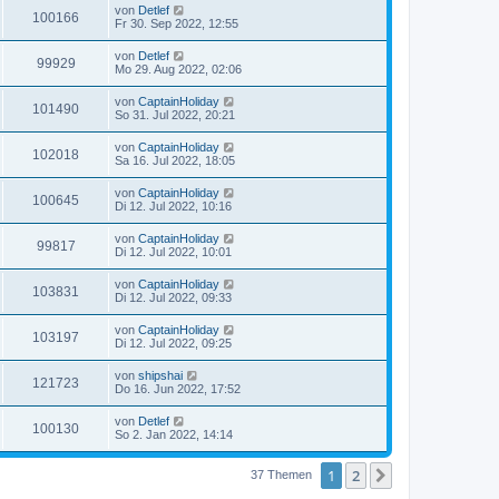
von
Detlef
100166
Fr 30. Sep 2022, 12:55
von
Detlef
99929
Mo 29. Aug 2022, 02:06
von
CaptainHoliday
101490
So 31. Jul 2022, 20:21
von
CaptainHoliday
102018
Sa 16. Jul 2022, 18:05
von
CaptainHoliday
100645
Di 12. Jul 2022, 10:16
von
CaptainHoliday
99817
Di 12. Jul 2022, 10:01
von
CaptainHoliday
103831
Di 12. Jul 2022, 09:33
von
CaptainHoliday
103197
Di 12. Jul 2022, 09:25
von
shipshai
121723
Do 16. Jun 2022, 17:52
von
Detlef
100130
So 2. Jan 2022, 14:14
1
2
Nächste
37 Themen