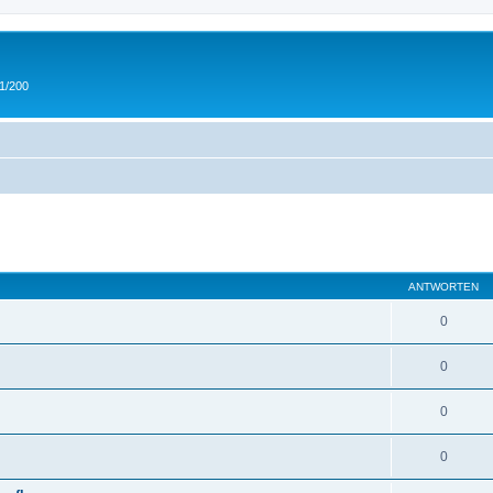
 1/200
eiterte Suche
ANTWORTEN
0
0
0
0