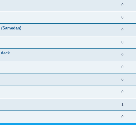
0
0
z (Samedan)
0
0
 deck
0
0
0
0
1
0