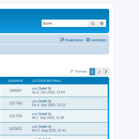
Suche
Erweiterte Suche
Registrieren
Anmelden
1
2
Nächste
37 Themen
ZUGRIFFE
LETZTER BEITRAG
von
Detlef
188087
So 5. Okt 2025, 13:54
von
Detlef
107790
Do 4. Sep 2025, 23:12
von
Detlef
101709
Mi 3. Sep 2025, 11:26
von
Detlef
102932
Mi 27. Aug 2025, 01:41