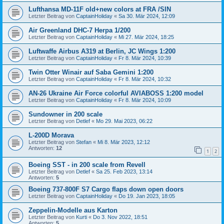
Lufthansa MD-11F old+new colors at FRA /SIN
Letzter Beitrag von
CaptainHoliday
«
Sa 30. Mär 2024, 12:09
Air Greenland DHC-7 Herpa 1/200
Letzter Beitrag von
CaptainHoliday
«
Mi 27. Mär 2024, 18:25
Luftwaffe Airbus A319 at Berlin, JC Wings 1:200
Letzter Beitrag von
CaptainHoliday
«
Fr 8. Mär 2024, 10:39
Twin Otter Winair auf Saba Gemini 1:200
Letzter Beitrag von
CaptainHoliday
«
Fr 8. Mär 2024, 10:32
AN-26 Ukraine Air Force colorful AVIABOSS 1:200 model
Letzter Beitrag von
CaptainHoliday
«
Fr 8. Mär 2024, 10:09
Sundowner in 200 scale
Letzter Beitrag von
Detlef
«
Mo 29. Mai 2023, 06:22
L-200D Morava
Letzter Beitrag von
Stefan
«
Mi 8. Mär 2023, 12:12
Antworten:
12
1
2
Boeing SST - in 200 scale from Revell
Letzter Beitrag von
Detlef
«
Sa 25. Feb 2023, 13:14
Antworten:
5
Boeing 737-800F S7 Cargo flaps down open doors
Letzter Beitrag von
CaptainHoliday
«
Do 19. Jan 2023, 18:05
Zeppelin-Modelle aus Karton
Letzter Beitrag von
Kurti
«
Do 3. Nov 2022, 18:51
Antworten:
5