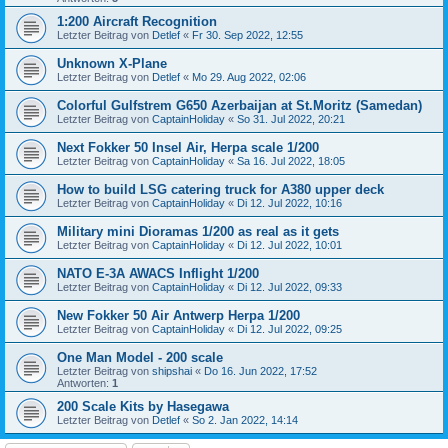
1:200 Aircraft Recognition
Letzter Beitrag von
Detlef
«
Fr 30. Sep 2022, 12:55
Unknown X-Plane
Letzter Beitrag von
Detlef
«
Mo 29. Aug 2022, 02:06
Colorful Gulfstrem G650 Azerbaijan at St.Moritz (Samedan)
Letzter Beitrag von
CaptainHoliday
«
So 31. Jul 2022, 20:21
Next Fokker 50 Insel Air, Herpa scale 1/200
Letzter Beitrag von
CaptainHoliday
«
Sa 16. Jul 2022, 18:05
How to build LSG catering truck for A380 upper deck
Letzter Beitrag von
CaptainHoliday
«
Di 12. Jul 2022, 10:16
Military mini Dioramas 1/200 as real as it gets
Letzter Beitrag von
CaptainHoliday
«
Di 12. Jul 2022, 10:01
NATO E-3A AWACS Inflight 1/200
Letzter Beitrag von
CaptainHoliday
«
Di 12. Jul 2022, 09:33
New Fokker 50 Air Antwerp Herpa 1/200
Letzter Beitrag von
CaptainHoliday
«
Di 12. Jul 2022, 09:25
One Man Model - 200 scale
Letzter Beitrag von
shipshai
«
Do 16. Jun 2022, 17:52
Antworten:
1
200 Scale Kits by Hasegawa
Letzter Beitrag von
Detlef
«
So 2. Jan 2022, 14:14