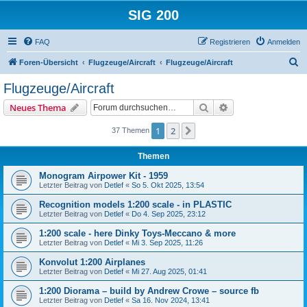
SIG 200
FAQ
Registrieren
Anmelden
S
Foren-Übersicht
Flugzeuge/Aircraft
Flugzeuge/Aircraft
u
Flugzeuge/Aircraft
c
Suche
Erweiterte Suche
Neues Thema
h
e
1
2
Nächste
37 Themen
Themen
Monogram Airpower Kit - 1959
Letzter Beitrag von
Detlef
«
So 5. Okt 2025, 13:54
Recognition models 1:200 scale - in PLASTIC
Letzter Beitrag von
Detlef
«
Do 4. Sep 2025, 23:12
1:200 scale - here Dinky Toys-Meccano & more
Letzter Beitrag von
Detlef
«
Mi 3. Sep 2025, 11:26
Konvolut 1:200 Airplanes
Letzter Beitrag von
Detlef
«
Mi 27. Aug 2025, 01:41
1:200 Diorama – build by Andrew Crowe – source fb
Letzter Beitrag von
Detlef
«
Sa 16. Nov 2024, 13:41