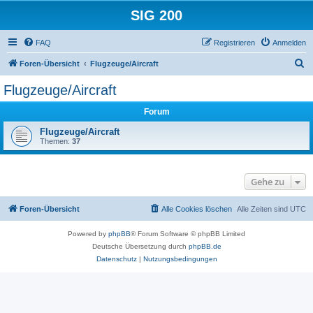
SIG 200
FAQ
Registrieren
Anmelden
S
Foren-Übersicht
Flugzeuge/Aircraft
u
Flugzeuge/Aircraft
c
Forum
h
e
Flugzeuge/Aircraft
Themen:
37
Gehe zu
Foren-Übersicht
Alle Cookies löschen
Alle Zeiten sind
UTC
Powered by
phpBB
® Forum Software © phpBB Limited
Deutsche Übersetzung durch
phpBB.de
Datenschutz
|
Nutzungsbedingungen