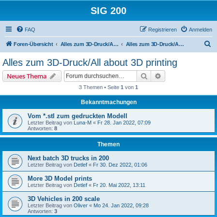
SIG 200
FAQ
Registrieren
Anmelden
S
Foren-Übersicht
Alles zum 3D-Druck/All about 3D printing
Alles zum 3D-Druck/All about 3D printing
u
Alles zum 3D-Druck/All about 3D printing
c
Suche
Erweiterte Suche
Neues Thema
h
3 Themen • Seite
1
von
1
e
Bekanntmachungen
Vom *.stl zum gedruckten Modell
Letzter Beitrag von
Luna-M
«
Fr 28. Jan 2022, 07:09
Antworten:
8
Themen
Next batch 3D trucks in 200
Letzter Beitrag von
Detlef
«
Fr 30. Dez 2022, 01:06
More 3D Model prints
Letzter Beitrag von
Detlef
«
Fr 20. Mai 2022, 13:11
3D Vehicles in 200 scale
Letzter Beitrag von
Oliver
«
Mo 24. Jan 2022, 09:28
Antworten:
3