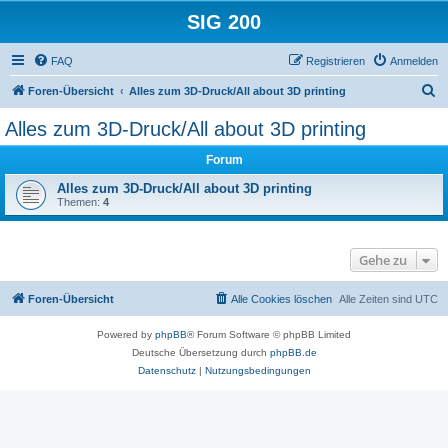
SIG 200
FAQ
Registrieren
Anmelden
S
Foren-Übersicht
Alles zum 3D-Druck/All about 3D printing
u
Alles zum 3D-Druck/All about 3D printing
c
Forum
h
e
Alles zum 3D-Druck/All about 3D printing
Themen:
4
Gehe zu
Foren-Übersicht
Alle Cookies löschen
Alle Zeiten sind
UTC
Powered by
phpBB
® Forum Software © phpBB Limited
Deutsche Übersetzung durch
phpBB.de
Datenschutz
|
Nutzungsbedingungen