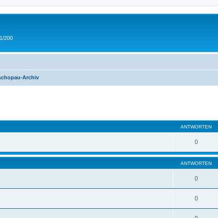
 1/200
Zschopau-Archiv
eiterte Suche
ANTWORTEN
0
ANTWORTEN
0
0