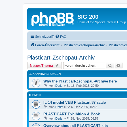
SIG 200
Home of the Special Interest Group
Schnellzugriff
FAQ
Foren-Übersicht
Plasticart-Zschopau-Archiv
Plasticart-
Plasticart-Zschopau-Archiv
Suche
Erw
Neues Thema
BEKANNTMACHUNGEN
Why the Plasticart-Zschopau-Archive here
von
Detlef
»
Sa 18. Feb 2023, 20:50
THEMEN
IL-14 model VEB Plasticart 87 scale
von
Detlef
»
Sa 6. Dez 2025, 15:13
PLASTICART Exhibition & Book
von
Detlef
»
Fr 28. Nov 2025, 06:57
Overview about all PLASTICART kits