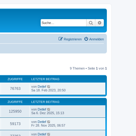
Suche
Erweiterte Suche
Registrieren
Anmelden
9 Themen • Seite
1
von
1
ZUGRIFFE
LETZTER BEITRAG
von
Detlef
76763
Sa 18. Feb 2023, 20:50
ZUGRIFFE
LETZTER BEITRAG
von
Detlef
125950
Sa 6. Dez 2025, 15:13
von
Detlef
59173
Fr 28. Nov 2025, 06:57
von
Detlef