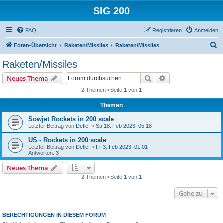
SIG 200
FAQ
Registrieren
Anmelden
S
Foren-Übersicht
Raketen/Missiles
Raketen/Missiles
u
Raketen/Missiles
c
Suche
Erweiterte Suche
Neues Thema
h
2 Themen • Seite
1
von
1
e
Themen
Sowjet Rockets in 200 scale
Letzter Beitrag von
Detlef
«
Sa 18. Feb 2023, 05:18
US - Rockets in 200 scale
Letzter Beitrag von
Detlef
«
Fr 3. Feb 2023, 01:01
Antworten:
3
Neues Thema
2 Themen • Seite
1
von
1
Gehe zu
BERECHTIGUNGEN IN DIESEM FORUM