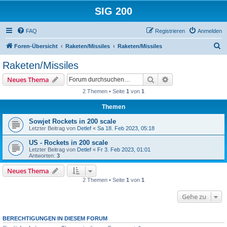
SIG 200
FAQ
Registrieren
Anmelden
S
Foren-Übersicht
Raketen/Missiles
Raketen/Missiles
u
Raketen/Missiles
c
Suche
Erweiterte Suche
Neues Thema
h
2 Themen • Seite
1
von
1
e
Themen
Sowjet Rockets in 200 scale
Letzter Beitrag von
Detlef
«
Sa 18. Feb 2023, 05:18
US - Rockets in 200 scale
Letzter Beitrag von
Detlef
«
Fr 3. Feb 2023, 01:01
Antworten:
3
Neues Thema
2 Themen • Seite
1
von
1
Gehe zu
BERECHTIGUNGEN IN DIESEM FORUM