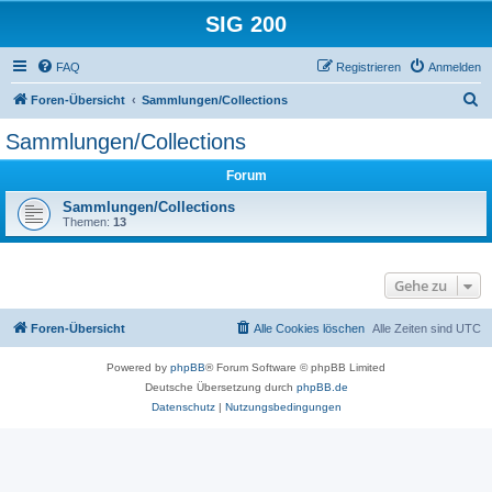
SIG 200
FAQ
Registrieren
Anmelden
S
Foren-Übersicht
Sammlungen/Collections
u
Sammlungen/Collections
c
Forum
h
e
Sammlungen/Collections
Themen:
13
Gehe zu
Foren-Übersicht
Alle Cookies löschen
Alle Zeiten sind
UTC
Powered by
phpBB
® Forum Software © phpBB Limited
Deutsche Übersetzung durch
phpBB.de
Datenschutz
|
Nutzungsbedingungen