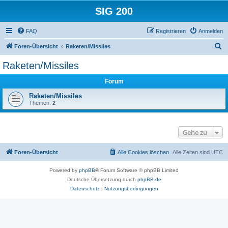
SIG 200
FAQ
Registrieren
Anmelden
S
Foren-Übersicht
Raketen/Missiles
u
Raketen/Missiles
c
Forum
h
e
Raketen/Missiles
Themen:
2
Gehe zu
Foren-Übersicht
Alle Cookies löschen
Alle Zeiten sind
UTC
Powered by
phpBB
® Forum Software © phpBB Limited
Deutsche Übersetzung durch
phpBB.de
Datenschutz
|
Nutzungsbedingungen