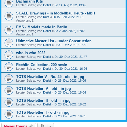
Bachmann Kits
Letzter Beitrag von
Detlef
«
So 14. Aug 2022, 13:42
SCALE Drawings - in Modellbau Heute - MbH
Letzter Beitrag von
Kurti
«
Di 15. Feb 2022, 21:01
Antworten:
1
FMS - Models made in Berlin
Letzter Beitrag von
Detlef
«
So 2. Jan 2022, 15:02
Antworten:
1
Ultimative Master List - under Construction
Letzter Beitrag von
Detlef
«
Fr 31. Dez 2021, 01:20
who is who 2022
Letzter Beitrag von
Detlef
«
Do 30. Dez 2021, 21:47
Rechlin Collection- 200 scale
Letzter Beitrag von
Detlef
«
Do 30. Dez 2021, 16:26
TOTS Newletter V - No. 25 - old - in jpg
Letzter Beitrag von
Detlef
«
Di 28. Dez 2021, 18:06
TOTS Newletter IV - old - in jpg
Letzter Beitrag von
Detlef
«
Di 28. Dez 2021, 18:04
TOTS Newletter III - old - in jpg
Letzter Beitrag von
Detlef
«
Di 28. Dez 2021, 18:02
TOTS Newletter II - old - in jpg
Letzter Beitrag von
Detlef
«
Di 28. Dez 2021, 18:01
Neues Thema