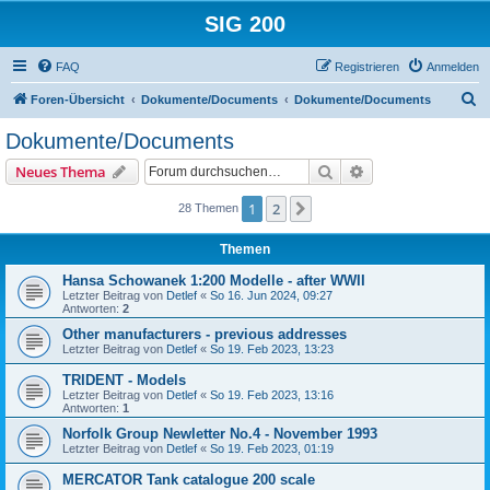
SIG 200
FAQ
Registrieren
Anmelden
S
Foren-Übersicht
Dokumente/Documents
Dokumente/Documents
u
Dokumente/Documents
c
Suche
Erweiterte Suche
Neues Thema
h
e
1
2
Nächste
28 Themen
Themen
Hansa Schowanek 1:200 Modelle - after WWII
Letzter Beitrag von
Detlef
«
So 16. Jun 2024, 09:27
Antworten:
2
Other manufacturers - previous addresses
Letzter Beitrag von
Detlef
«
So 19. Feb 2023, 13:23
TRIDENT - Models
Letzter Beitrag von
Detlef
«
So 19. Feb 2023, 13:16
Antworten:
1
Norfolk Group Newletter No.4 - November 1993
Letzter Beitrag von
Detlef
«
So 19. Feb 2023, 01:19
MERCATOR Tank catalogue 200 scale