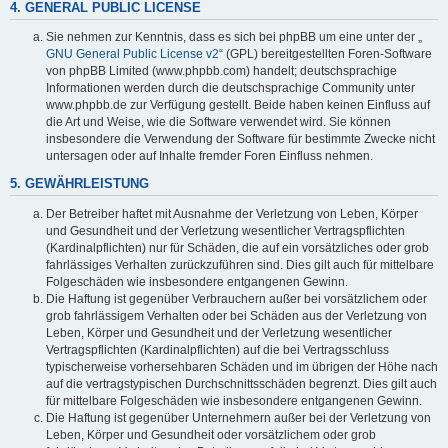
4. GENERAL PUBLIC LICENSE
Sie nehmen zur Kenntnis, dass es sich bei phpBB um eine unter der „
GNU General Public License v2
“ (GPL) bereitgestellten Foren-Software
von phpBB Limited (www.phpbb.com) handelt; deutschsprachige
Informationen werden durch die deutschsprachige Community unter
www.phpbb.de zur Verfügung gestellt. Beide haben keinen Einfluss auf
die Art und Weise, wie die Software verwendet wird. Sie können
insbesondere die Verwendung der Software für bestimmte Zwecke nicht
untersagen oder auf Inhalte fremder Foren Einfluss nehmen.
5. GEWÄHRLEISTUNG
Der Betreiber haftet mit Ausnahme der Verletzung von Leben, Körper
und Gesundheit und der Verletzung wesentlicher Vertragspflichten
(Kardinalpflichten) nur für Schäden, die auf ein vorsätzliches oder grob
fahrlässiges Verhalten zurückzuführen sind. Dies gilt auch für mittelbare
Folgeschäden wie insbesondere entgangenen Gewinn.
Die Haftung ist gegenüber Verbrauchern außer bei vorsätzlichem oder
grob fahrlässigem Verhalten oder bei Schäden aus der Verletzung von
Leben, Körper und Gesundheit und der Verletzung wesentlicher
Vertragspflichten (Kardinalpflichten) auf die bei Vertragsschluss
typischerweise vorhersehbaren Schäden und im übrigen der Höhe nach
auf die vertragstypischen Durchschnittsschäden begrenzt. Dies gilt auch
für mittelbare Folgeschäden wie insbesondere entgangenen Gewinn.
Die Haftung ist gegenüber Unternehmern außer bei der Verletzung von
Leben, Körper und Gesundheit oder vorsätzlichem oder grob