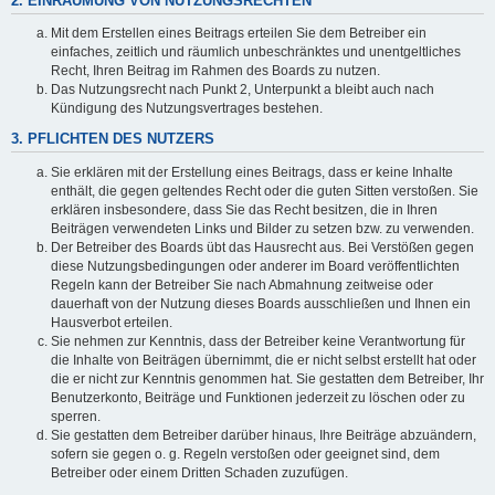
2. EINRÄUMUNG VON NUTZUNGSRECHTEN
Mit dem Erstellen eines Beitrags erteilen Sie dem Betreiber ein
einfaches, zeitlich und räumlich unbeschränktes und unentgeltliches
Recht, Ihren Beitrag im Rahmen des Boards zu nutzen.
Das Nutzungsrecht nach Punkt 2, Unterpunkt a bleibt auch nach
Kündigung des Nutzungsvertrages bestehen.
3. PFLICHTEN DES NUTZERS
Sie erklären mit der Erstellung eines Beitrags, dass er keine Inhalte
enthält, die gegen geltendes Recht oder die guten Sitten verstoßen. Sie
erklären insbesondere, dass Sie das Recht besitzen, die in Ihren
Beiträgen verwendeten Links und Bilder zu setzen bzw. zu verwenden.
Der Betreiber des Boards übt das Hausrecht aus. Bei Verstößen gegen
diese Nutzungsbedingungen oder anderer im Board veröffentlichten
Regeln kann der Betreiber Sie nach Abmahnung zeitweise oder
dauerhaft von der Nutzung dieses Boards ausschließen und Ihnen ein
Hausverbot erteilen.
Sie nehmen zur Kenntnis, dass der Betreiber keine Verantwortung für
die Inhalte von Beiträgen übernimmt, die er nicht selbst erstellt hat oder
die er nicht zur Kenntnis genommen hat. Sie gestatten dem Betreiber, Ihr
Benutzerkonto, Beiträge und Funktionen jederzeit zu löschen oder zu
sperren.
Sie gestatten dem Betreiber darüber hinaus, Ihre Beiträge abzuändern,
sofern sie gegen o. g. Regeln verstoßen oder geeignet sind, dem
Betreiber oder einem Dritten Schaden zuzufügen.