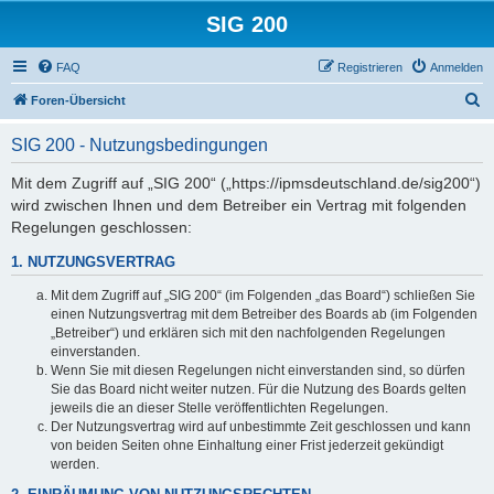
SIG 200
FAQ
Registrieren
Anmelden
S
Foren-Übersicht
u
SIG 200 - Nutzungsbedingungen
c
h
Mit dem Zugriff auf „SIG 200“ („https://ipmsdeutschland.de/sig200“)
wird zwischen Ihnen und dem Betreiber ein Vertrag mit folgenden
e
Regelungen geschlossen:
1. NUTZUNGSVERTRAG
Mit dem Zugriff auf „SIG 200“ (im Folgenden „das Board“) schließen Sie
einen Nutzungsvertrag mit dem Betreiber des Boards ab (im Folgenden
„Betreiber“) und erklären sich mit den nachfolgenden Regelungen
einverstanden.
Wenn Sie mit diesen Regelungen nicht einverstanden sind, so dürfen
Sie das Board nicht weiter nutzen. Für die Nutzung des Boards gelten
jeweils die an dieser Stelle veröffentlichten Regelungen.
Der Nutzungsvertrag wird auf unbestimmte Zeit geschlossen und kann
von beiden Seiten ohne Einhaltung einer Frist jederzeit gekündigt
werden.