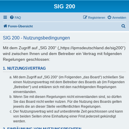
SIG 200
FAQ
Registrieren
Anmelden
S
Foren-Übersicht
u
SIG 200 - Nutzungsbedingungen
c
h
Mit dem Zugriff auf „SIG 200“ („https://ipmsdeutschland.de/sig200“)
wird zwischen Ihnen und dem Betreiber ein Vertrag mit folgenden
e
Regelungen geschlossen:
1. NUTZUNGSVERTRAG
Mit dem Zugriff auf „SIG 200“ (im Folgenden „das Board“) schließen Sie
einen Nutzungsvertrag mit dem Betreiber des Boards ab (im Folgenden
„Betreiber“) und erklären sich mit den nachfolgenden Regelungen
einverstanden.
Wenn Sie mit diesen Regelungen nicht einverstanden sind, so dürfen
Sie das Board nicht weiter nutzen. Für die Nutzung des Boards gelten
jeweils die an dieser Stelle veröffentlichten Regelungen.
Der Nutzungsvertrag wird auf unbestimmte Zeit geschlossen und kann
von beiden Seiten ohne Einhaltung einer Frist jederzeit gekündigt
werden.