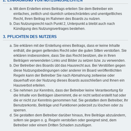
2. EINRÄUMUNG VON NUTZUNGSRECHTEN
Mit dem Erstellen eines Beitrags erteilen Sie dem Betreiber ein
einfaches, zeitlich und räumlich unbeschränktes und unentgeltliches
Recht, Ihren Beitrag im Rahmen des Boards zu nutzen.
Das Nutzungsrecht nach Punkt 2, Unterpunkt a bleibt auch nach
Kündigung des Nutzungsvertrages bestehen.
3. PFLICHTEN DES NUTZERS
Sie erklären mit der Erstellung eines Beitrags, dass er keine Inhalte
enthält, die gegen geltendes Recht oder die guten Sitten verstoßen. Sie
erklären insbesondere, dass Sie das Recht besitzen, die in Ihren
Beiträgen verwendeten Links und Bilder zu setzen bzw. zu verwenden.
Der Betreiber des Boards übt das Hausrecht aus. Bei Verstößen gegen
diese Nutzungsbedingungen oder anderer im Board veröffentlichten
Regeln kann der Betreiber Sie nach Abmahnung zeitweise oder
dauerhaft von der Nutzung dieses Boards ausschließen und Ihnen ein
Hausverbot erteilen.
Sie nehmen zur Kenntnis, dass der Betreiber keine Verantwortung für
die Inhalte von Beiträgen übernimmt, die er nicht selbst erstellt hat oder
die er nicht zur Kenntnis genommen hat. Sie gestatten dem Betreiber, Ihr
Benutzerkonto, Beiträge und Funktionen jederzeit zu löschen oder zu
sperren.
Sie gestatten dem Betreiber darüber hinaus, Ihre Beiträge abzuändern,
sofern sie gegen o. g. Regeln verstoßen oder geeignet sind, dem
Betreiber oder einem Dritten Schaden zuzufügen.