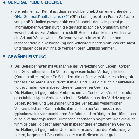
4. GENERAL PUBLIC LICENSE
Sie nehmen zur Kenntnis, dass es sich bei phpBB um eine unter der „
GNU General Public License v2
“ (GPL) bereitgestellten Foren-Software
von phpBB Limited (www.phpbb.com) handelt; deutschsprachige
Informationen werden durch die deutschsprachige Community unter
www.phpbb.de zur Verfügung gestellt. Beide haben keinen Einfluss auf
die Art und Weise, wie die Software verwendet wird. Sie können
insbesondere die Verwendung der Software für bestimmte Zwecke nicht
untersagen oder auf Inhalte fremder Foren Einfluss nehmen.
5. GEWÄHRLEISTUNG
Der Betreiber haftet mit Ausnahme der Verletzung von Leben, Körper
und Gesundheit und der Verletzung wesentlicher Vertragspflichten
(Kardinalpflichten) nur für Schäden, die auf ein vorsätzliches oder grob
fahrlässiges Verhalten zurückzuführen sind. Dies gilt auch für mittelbare
Folgeschäden wie insbesondere entgangenen Gewinn.
Die Haftung ist gegenüber Verbrauchern außer bei vorsätzlichem oder
grob fahrlässigem Verhalten oder bei Schäden aus der Verletzung von
Leben, Körper und Gesundheit und der Verletzung wesentlicher
Vertragspflichten (Kardinalpflichten) auf die bei Vertragsschluss
typischerweise vorhersehbaren Schäden und im übrigen der Höhe nach
auf die vertragstypischen Durchschnittsschäden begrenzt. Dies gilt auch
für mittelbare Folgeschäden wie insbesondere entgangenen Gewinn.
Die Haftung ist gegenüber Unternehmern außer bei der Verletzung von
Leben, Körper und Gesundheit oder vorsätzlichem oder grob