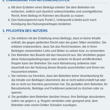
2. EINRÄUMUNG VON NUTZUNGSRECHTEN
Mit dem Erstellen eines Beitrags erteilen Sie dem Betreiber ein
einfaches, zeitlich und räumlich unbeschränktes und unentgeltliches
Recht, Ihren Beitrag im Rahmen des Boards zu nutzen.
Das Nutzungsrecht nach Punkt 2, Unterpunkt a bleibt auch nach
Kündigung des Nutzungsvertrages bestehen.
3. PFLICHTEN DES NUTZERS
Sie erklären mit der Erstellung eines Beitrags, dass er keine Inhalte
enthält, die gegen geltendes Recht oder die guten Sitten verstoßen. Sie
erklären insbesondere, dass Sie das Recht besitzen, die in Ihren
Beiträgen verwendeten Links und Bilder zu setzen bzw. zu verwenden.
Der Betreiber des Boards übt das Hausrecht aus. Bei Verstößen gegen
diese Nutzungsbedingungen oder anderer im Board veröffentlichten
Regeln kann der Betreiber Sie nach Abmahnung zeitweise oder
dauerhaft von der Nutzung dieses Boards ausschließen und Ihnen ein
Hausverbot erteilen.
Sie nehmen zur Kenntnis, dass der Betreiber keine Verantwortung für
die Inhalte von Beiträgen übernimmt, die er nicht selbst erstellt hat oder
die er nicht zur Kenntnis genommen hat. Sie gestatten dem Betreiber, Ihr
Benutzerkonto, Beiträge und Funktionen jederzeit zu löschen oder zu
sperren.
Sie gestatten dem Betreiber darüber hinaus, Ihre Beiträge abzuändern,
sofern sie gegen o. g. Regeln verstoßen oder geeignet sind, dem
Betreiber oder einem Dritten Schaden zuzufügen.