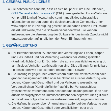
4. GENERAL PUBLIC LICENSE
Sie nehmen zur Kenntnis, dass es sich bei phpBB um eine unter der „
GNU General Public License v2
“ (GPL) bereitgestellten Foren-Software
von phpBB Limited (www.phpbb.com) handelt; deutschsprachige
Informationen werden durch die deutschsprachige Community unter
www.phpbb.de zur Verfügung gestellt. Beide haben keinen Einfluss auf
die Art und Weise, wie die Software verwendet wird. Sie können
insbesondere die Verwendung der Software für bestimmte Zwecke nicht
untersagen oder auf Inhalte fremder Foren Einfluss nehmen.
5. GEWÄHRLEISTUNG
Der Betreiber haftet mit Ausnahme der Verletzung von Leben, Körper
und Gesundheit und der Verletzung wesentlicher Vertragspflichten
(Kardinalpflichten) nur für Schäden, die auf ein vorsätzliches oder grob
fahrlässiges Verhalten zurückzuführen sind. Dies gilt auch für mittelbare
Folgeschäden wie insbesondere entgangenen Gewinn.
Die Haftung ist gegenüber Verbrauchern außer bei vorsätzlichem oder
grob fahrlässigem Verhalten oder bei Schäden aus der Verletzung von
Leben, Körper und Gesundheit und der Verletzung wesentlicher
Vertragspflichten (Kardinalpflichten) auf die bei Vertragsschluss
typischerweise vorhersehbaren Schäden und im übrigen der Höhe nach
auf die vertragstypischen Durchschnittsschäden begrenzt. Dies gilt auch
für mittelbare Folgeschäden wie insbesondere entgangenen Gewinn.
Die Haftung ist gegenüber Unternehmern außer bei der Verletzung von
Leben, Körper und Gesundheit oder vorsätzlichem oder grob