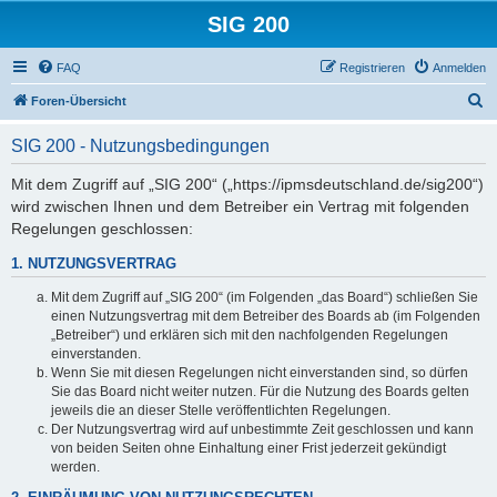
SIG 200
FAQ
Registrieren
Anmelden
S
Foren-Übersicht
u
SIG 200 - Nutzungsbedingungen
c
h
Mit dem Zugriff auf „SIG 200“ („https://ipmsdeutschland.de/sig200“)
wird zwischen Ihnen und dem Betreiber ein Vertrag mit folgenden
e
Regelungen geschlossen:
1. NUTZUNGSVERTRAG
Mit dem Zugriff auf „SIG 200“ (im Folgenden „das Board“) schließen Sie
einen Nutzungsvertrag mit dem Betreiber des Boards ab (im Folgenden
„Betreiber“) und erklären sich mit den nachfolgenden Regelungen
einverstanden.
Wenn Sie mit diesen Regelungen nicht einverstanden sind, so dürfen
Sie das Board nicht weiter nutzen. Für die Nutzung des Boards gelten
jeweils die an dieser Stelle veröffentlichten Regelungen.
Der Nutzungsvertrag wird auf unbestimmte Zeit geschlossen und kann
von beiden Seiten ohne Einhaltung einer Frist jederzeit gekündigt
werden.