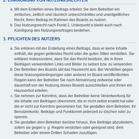
2. EINRÄUMUNG VON NUTZUNGSRECHTEN
Mit dem Erstellen eines Beitrags erteilen Sie dem Betreiber ein
einfaches, zeitlich und räumlich unbeschränktes und unentgeltliches
Recht, Ihren Beitrag im Rahmen des Boards zu nutzen.
Das Nutzungsrecht nach Punkt 2, Unterpunkt a bleibt auch nach
Kündigung des Nutzungsvertrages bestehen.
3. PFLICHTEN DES NUTZERS
Sie erklären mit der Erstellung eines Beitrags, dass er keine Inhalte
enthält, die gegen geltendes Recht oder die guten Sitten verstoßen. Sie
erklären insbesondere, dass Sie das Recht besitzen, die in Ihren
Beiträgen verwendeten Links und Bilder zu setzen bzw. zu verwenden.
Der Betreiber des Boards übt das Hausrecht aus. Bei Verstößen gegen
diese Nutzungsbedingungen oder anderer im Board veröffentlichten
Regeln kann der Betreiber Sie nach Abmahnung zeitweise oder
dauerhaft von der Nutzung dieses Boards ausschließen und Ihnen ein
Hausverbot erteilen.
Sie nehmen zur Kenntnis, dass der Betreiber keine Verantwortung für
die Inhalte von Beiträgen übernimmt, die er nicht selbst erstellt hat oder
die er nicht zur Kenntnis genommen hat. Sie gestatten dem Betreiber, Ihr
Benutzerkonto, Beiträge und Funktionen jederzeit zu löschen oder zu
sperren.
Sie gestatten dem Betreiber darüber hinaus, Ihre Beiträge abzuändern,
sofern sie gegen o. g. Regeln verstoßen oder geeignet sind, dem
Betreiber oder einem Dritten Schaden zuzufügen.