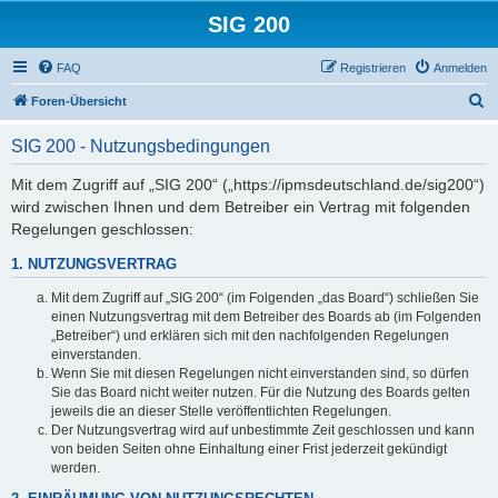
SIG 200
FAQ
Registrieren
Anmelden
S
Foren-Übersicht
u
SIG 200 - Nutzungsbedingungen
c
h
Mit dem Zugriff auf „SIG 200“ („https://ipmsdeutschland.de/sig200“)
wird zwischen Ihnen und dem Betreiber ein Vertrag mit folgenden
e
Regelungen geschlossen:
1. NUTZUNGSVERTRAG
Mit dem Zugriff auf „SIG 200“ (im Folgenden „das Board“) schließen Sie
einen Nutzungsvertrag mit dem Betreiber des Boards ab (im Folgenden
„Betreiber“) und erklären sich mit den nachfolgenden Regelungen
einverstanden.
Wenn Sie mit diesen Regelungen nicht einverstanden sind, so dürfen
Sie das Board nicht weiter nutzen. Für die Nutzung des Boards gelten
jeweils die an dieser Stelle veröffentlichten Regelungen.
Der Nutzungsvertrag wird auf unbestimmte Zeit geschlossen und kann
von beiden Seiten ohne Einhaltung einer Frist jederzeit gekündigt
werden.