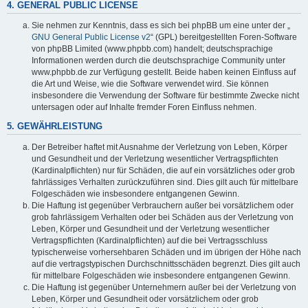
4. GENERAL PUBLIC LICENSE
Sie nehmen zur Kenntnis, dass es sich bei phpBB um eine unter der „
GNU General Public License v2
“ (GPL) bereitgestellten Foren-Software
von phpBB Limited (www.phpbb.com) handelt; deutschsprachige
Informationen werden durch die deutschsprachige Community unter
www.phpbb.de zur Verfügung gestellt. Beide haben keinen Einfluss auf
die Art und Weise, wie die Software verwendet wird. Sie können
insbesondere die Verwendung der Software für bestimmte Zwecke nicht
untersagen oder auf Inhalte fremder Foren Einfluss nehmen.
5. GEWÄHRLEISTUNG
Der Betreiber haftet mit Ausnahme der Verletzung von Leben, Körper
und Gesundheit und der Verletzung wesentlicher Vertragspflichten
(Kardinalpflichten) nur für Schäden, die auf ein vorsätzliches oder grob
fahrlässiges Verhalten zurückzuführen sind. Dies gilt auch für mittelbare
Folgeschäden wie insbesondere entgangenen Gewinn.
Die Haftung ist gegenüber Verbrauchern außer bei vorsätzlichem oder
grob fahrlässigem Verhalten oder bei Schäden aus der Verletzung von
Leben, Körper und Gesundheit und der Verletzung wesentlicher
Vertragspflichten (Kardinalpflichten) auf die bei Vertragsschluss
typischerweise vorhersehbaren Schäden und im übrigen der Höhe nach
auf die vertragstypischen Durchschnittsschäden begrenzt. Dies gilt auch
für mittelbare Folgeschäden wie insbesondere entgangenen Gewinn.
Die Haftung ist gegenüber Unternehmern außer bei der Verletzung von
Leben, Körper und Gesundheit oder vorsätzlichem oder grob