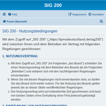
SIG 200
FAQ
Registrieren
Anmelden
S
Foren-Übersicht
u
SIG 200 - Nutzungsbedingungen
c
h
Mit dem Zugriff auf „SIG 200“ („https://ipmsdeutschland.de/sig200“)
wird zwischen Ihnen und dem Betreiber ein Vertrag mit folgenden
e
Regelungen geschlossen:
1. NUTZUNGSVERTRAG
Mit dem Zugriff auf „SIG 200“ (im Folgenden „das Board“) schließen Sie
einen Nutzungsvertrag mit dem Betreiber des Boards ab (im Folgenden
„Betreiber“) und erklären sich mit den nachfolgenden Regelungen
einverstanden.
Wenn Sie mit diesen Regelungen nicht einverstanden sind, so dürfen
Sie das Board nicht weiter nutzen. Für die Nutzung des Boards gelten
jeweils die an dieser Stelle veröffentlichten Regelungen.
Der Nutzungsvertrag wird auf unbestimmte Zeit geschlossen und kann
von beiden Seiten ohne Einhaltung einer Frist jederzeit gekündigt
werden.