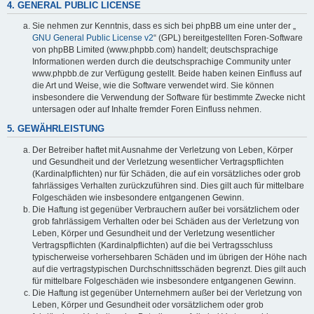
4. GENERAL PUBLIC LICENSE
Sie nehmen zur Kenntnis, dass es sich bei phpBB um eine unter der „
GNU General Public License v2
“ (GPL) bereitgestellten Foren-Software
von phpBB Limited (www.phpbb.com) handelt; deutschsprachige
Informationen werden durch die deutschsprachige Community unter
www.phpbb.de zur Verfügung gestellt. Beide haben keinen Einfluss auf
die Art und Weise, wie die Software verwendet wird. Sie können
insbesondere die Verwendung der Software für bestimmte Zwecke nicht
untersagen oder auf Inhalte fremder Foren Einfluss nehmen.
5. GEWÄHRLEISTUNG
Der Betreiber haftet mit Ausnahme der Verletzung von Leben, Körper
und Gesundheit und der Verletzung wesentlicher Vertragspflichten
(Kardinalpflichten) nur für Schäden, die auf ein vorsätzliches oder grob
fahrlässiges Verhalten zurückzuführen sind. Dies gilt auch für mittelbare
Folgeschäden wie insbesondere entgangenen Gewinn.
Die Haftung ist gegenüber Verbrauchern außer bei vorsätzlichem oder
grob fahrlässigem Verhalten oder bei Schäden aus der Verletzung von
Leben, Körper und Gesundheit und der Verletzung wesentlicher
Vertragspflichten (Kardinalpflichten) auf die bei Vertragsschluss
typischerweise vorhersehbaren Schäden und im übrigen der Höhe nach
auf die vertragstypischen Durchschnittsschäden begrenzt. Dies gilt auch
für mittelbare Folgeschäden wie insbesondere entgangenen Gewinn.
Die Haftung ist gegenüber Unternehmern außer bei der Verletzung von
Leben, Körper und Gesundheit oder vorsätzlichem oder grob