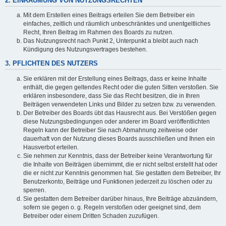
2. EINRÄUMUNG VON NUTZUNGSRECHTEN
Mit dem Erstellen eines Beitrags erteilen Sie dem Betreiber ein
einfaches, zeitlich und räumlich unbeschränktes und unentgeltliches
Recht, Ihren Beitrag im Rahmen des Boards zu nutzen.
Das Nutzungsrecht nach Punkt 2, Unterpunkt a bleibt auch nach
Kündigung des Nutzungsvertrages bestehen.
3. PFLICHTEN DES NUTZERS
Sie erklären mit der Erstellung eines Beitrags, dass er keine Inhalte
enthält, die gegen geltendes Recht oder die guten Sitten verstoßen. Sie
erklären insbesondere, dass Sie das Recht besitzen, die in Ihren
Beiträgen verwendeten Links und Bilder zu setzen bzw. zu verwenden.
Der Betreiber des Boards übt das Hausrecht aus. Bei Verstößen gegen
diese Nutzungsbedingungen oder anderer im Board veröffentlichten
Regeln kann der Betreiber Sie nach Abmahnung zeitweise oder
dauerhaft von der Nutzung dieses Boards ausschließen und Ihnen ein
Hausverbot erteilen.
Sie nehmen zur Kenntnis, dass der Betreiber keine Verantwortung für
die Inhalte von Beiträgen übernimmt, die er nicht selbst erstellt hat oder
die er nicht zur Kenntnis genommen hat. Sie gestatten dem Betreiber, Ihr
Benutzerkonto, Beiträge und Funktionen jederzeit zu löschen oder zu
sperren.
Sie gestatten dem Betreiber darüber hinaus, Ihre Beiträge abzuändern,
sofern sie gegen o. g. Regeln verstoßen oder geeignet sind, dem
Betreiber oder einem Dritten Schaden zuzufügen.