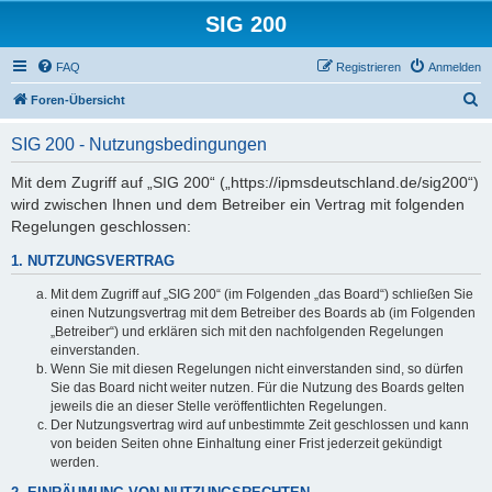
SIG 200
FAQ
Registrieren
Anmelden
S
Foren-Übersicht
u
SIG 200 - Nutzungsbedingungen
c
h
Mit dem Zugriff auf „SIG 200“ („https://ipmsdeutschland.de/sig200“)
wird zwischen Ihnen und dem Betreiber ein Vertrag mit folgenden
e
Regelungen geschlossen:
1. NUTZUNGSVERTRAG
Mit dem Zugriff auf „SIG 200“ (im Folgenden „das Board“) schließen Sie
einen Nutzungsvertrag mit dem Betreiber des Boards ab (im Folgenden
„Betreiber“) und erklären sich mit den nachfolgenden Regelungen
einverstanden.
Wenn Sie mit diesen Regelungen nicht einverstanden sind, so dürfen
Sie das Board nicht weiter nutzen. Für die Nutzung des Boards gelten
jeweils die an dieser Stelle veröffentlichten Regelungen.
Der Nutzungsvertrag wird auf unbestimmte Zeit geschlossen und kann
von beiden Seiten ohne Einhaltung einer Frist jederzeit gekündigt
werden.