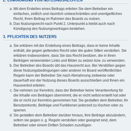
2. EINRÄUMUNG VON NUTZUNGSRECHTEN
Mit dem Erstellen eines Beitrags erteilen Sie dem Betreiber ein
einfaches, zeitlich und räumlich unbeschränktes und unentgeltliches
Recht, Ihren Beitrag im Rahmen des Boards zu nutzen.
Das Nutzungsrecht nach Punkt 2, Unterpunkt a bleibt auch nach
Kündigung des Nutzungsvertrages bestehen.
3. PFLICHTEN DES NUTZERS
Sie erklären mit der Erstellung eines Beitrags, dass er keine Inhalte
enthält, die gegen geltendes Recht oder die guten Sitten verstoßen. Sie
erklären insbesondere, dass Sie das Recht besitzen, die in Ihren
Beiträgen verwendeten Links und Bilder zu setzen bzw. zu verwenden.
Der Betreiber des Boards übt das Hausrecht aus. Bei Verstößen gegen
diese Nutzungsbedingungen oder anderer im Board veröffentlichten
Regeln kann der Betreiber Sie nach Abmahnung zeitweise oder
dauerhaft von der Nutzung dieses Boards ausschließen und Ihnen ein
Hausverbot erteilen.
Sie nehmen zur Kenntnis, dass der Betreiber keine Verantwortung für
die Inhalte von Beiträgen übernimmt, die er nicht selbst erstellt hat oder
die er nicht zur Kenntnis genommen hat. Sie gestatten dem Betreiber, Ihr
Benutzerkonto, Beiträge und Funktionen jederzeit zu löschen oder zu
sperren.
Sie gestatten dem Betreiber darüber hinaus, Ihre Beiträge abzuändern,
sofern sie gegen o. g. Regeln verstoßen oder geeignet sind, dem
Betreiber oder einem Dritten Schaden zuzufügen.