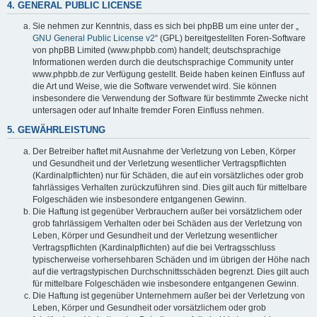
4. GENERAL PUBLIC LICENSE
Sie nehmen zur Kenntnis, dass es sich bei phpBB um eine unter der „
GNU General Public License v2
“ (GPL) bereitgestellten Foren-Software
von phpBB Limited (www.phpbb.com) handelt; deutschsprachige
Informationen werden durch die deutschsprachige Community unter
www.phpbb.de zur Verfügung gestellt. Beide haben keinen Einfluss auf
die Art und Weise, wie die Software verwendet wird. Sie können
insbesondere die Verwendung der Software für bestimmte Zwecke nicht
untersagen oder auf Inhalte fremder Foren Einfluss nehmen.
5. GEWÄHRLEISTUNG
Der Betreiber haftet mit Ausnahme der Verletzung von Leben, Körper
und Gesundheit und der Verletzung wesentlicher Vertragspflichten
(Kardinalpflichten) nur für Schäden, die auf ein vorsätzliches oder grob
fahrlässiges Verhalten zurückzuführen sind. Dies gilt auch für mittelbare
Folgeschäden wie insbesondere entgangenen Gewinn.
Die Haftung ist gegenüber Verbrauchern außer bei vorsätzlichem oder
grob fahrlässigem Verhalten oder bei Schäden aus der Verletzung von
Leben, Körper und Gesundheit und der Verletzung wesentlicher
Vertragspflichten (Kardinalpflichten) auf die bei Vertragsschluss
typischerweise vorhersehbaren Schäden und im übrigen der Höhe nach
auf die vertragstypischen Durchschnittsschäden begrenzt. Dies gilt auch
für mittelbare Folgeschäden wie insbesondere entgangenen Gewinn.
Die Haftung ist gegenüber Unternehmern außer bei der Verletzung von
Leben, Körper und Gesundheit oder vorsätzlichem oder grob