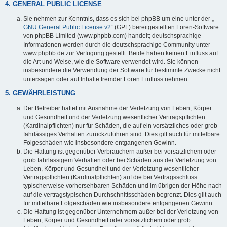
4. GENERAL PUBLIC LICENSE
Sie nehmen zur Kenntnis, dass es sich bei phpBB um eine unter der „
GNU General Public License v2
“ (GPL) bereitgestellten Foren-Software
von phpBB Limited (www.phpbb.com) handelt; deutschsprachige
Informationen werden durch die deutschsprachige Community unter
www.phpbb.de zur Verfügung gestellt. Beide haben keinen Einfluss auf
die Art und Weise, wie die Software verwendet wird. Sie können
insbesondere die Verwendung der Software für bestimmte Zwecke nicht
untersagen oder auf Inhalte fremder Foren Einfluss nehmen.
5. GEWÄHRLEISTUNG
Der Betreiber haftet mit Ausnahme der Verletzung von Leben, Körper
und Gesundheit und der Verletzung wesentlicher Vertragspflichten
(Kardinalpflichten) nur für Schäden, die auf ein vorsätzliches oder grob
fahrlässiges Verhalten zurückzuführen sind. Dies gilt auch für mittelbare
Folgeschäden wie insbesondere entgangenen Gewinn.
Die Haftung ist gegenüber Verbrauchern außer bei vorsätzlichem oder
grob fahrlässigem Verhalten oder bei Schäden aus der Verletzung von
Leben, Körper und Gesundheit und der Verletzung wesentlicher
Vertragspflichten (Kardinalpflichten) auf die bei Vertragsschluss
typischerweise vorhersehbaren Schäden und im übrigen der Höhe nach
auf die vertragstypischen Durchschnittsschäden begrenzt. Dies gilt auch
für mittelbare Folgeschäden wie insbesondere entgangenen Gewinn.
Die Haftung ist gegenüber Unternehmern außer bei der Verletzung von
Leben, Körper und Gesundheit oder vorsätzlichem oder grob