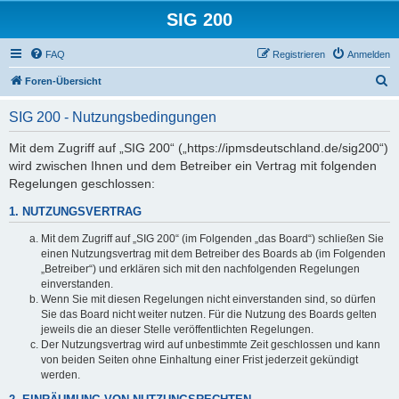
SIG 200
FAQ
Registrieren
Anmelden
S
Foren-Übersicht
u
SIG 200 - Nutzungsbedingungen
c
h
Mit dem Zugriff auf „SIG 200“ („https://ipmsdeutschland.de/sig200“)
wird zwischen Ihnen und dem Betreiber ein Vertrag mit folgenden
e
Regelungen geschlossen:
1. NUTZUNGSVERTRAG
Mit dem Zugriff auf „SIG 200“ (im Folgenden „das Board“) schließen Sie
einen Nutzungsvertrag mit dem Betreiber des Boards ab (im Folgenden
„Betreiber“) und erklären sich mit den nachfolgenden Regelungen
einverstanden.
Wenn Sie mit diesen Regelungen nicht einverstanden sind, so dürfen
Sie das Board nicht weiter nutzen. Für die Nutzung des Boards gelten
jeweils die an dieser Stelle veröffentlichten Regelungen.
Der Nutzungsvertrag wird auf unbestimmte Zeit geschlossen und kann
von beiden Seiten ohne Einhaltung einer Frist jederzeit gekündigt
werden.