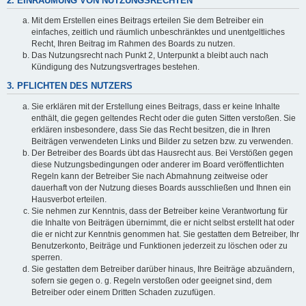
2. EINRÄUMUNG VON NUTZUNGSRECHTEN
Mit dem Erstellen eines Beitrags erteilen Sie dem Betreiber ein
einfaches, zeitlich und räumlich unbeschränktes und unentgeltliches
Recht, Ihren Beitrag im Rahmen des Boards zu nutzen.
Das Nutzungsrecht nach Punkt 2, Unterpunkt a bleibt auch nach
Kündigung des Nutzungsvertrages bestehen.
3. PFLICHTEN DES NUTZERS
Sie erklären mit der Erstellung eines Beitrags, dass er keine Inhalte
enthält, die gegen geltendes Recht oder die guten Sitten verstoßen. Sie
erklären insbesondere, dass Sie das Recht besitzen, die in Ihren
Beiträgen verwendeten Links und Bilder zu setzen bzw. zu verwenden.
Der Betreiber des Boards übt das Hausrecht aus. Bei Verstößen gegen
diese Nutzungsbedingungen oder anderer im Board veröffentlichten
Regeln kann der Betreiber Sie nach Abmahnung zeitweise oder
dauerhaft von der Nutzung dieses Boards ausschließen und Ihnen ein
Hausverbot erteilen.
Sie nehmen zur Kenntnis, dass der Betreiber keine Verantwortung für
die Inhalte von Beiträgen übernimmt, die er nicht selbst erstellt hat oder
die er nicht zur Kenntnis genommen hat. Sie gestatten dem Betreiber, Ihr
Benutzerkonto, Beiträge und Funktionen jederzeit zu löschen oder zu
sperren.
Sie gestatten dem Betreiber darüber hinaus, Ihre Beiträge abzuändern,
sofern sie gegen o. g. Regeln verstoßen oder geeignet sind, dem
Betreiber oder einem Dritten Schaden zuzufügen.