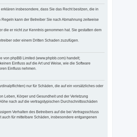
e erklären insbesondere, dass Sie das Recht besitzen, die in
en Regeln kann der Betreiber Sie nach Abmahnung zeitweise
oder die er nicht zur Kenntnis genommen hat. Sie gestatten dem
Betreiber oder einem Dritten Schaden zuzufügen.
ware von phpBB Limited (www.phpbb.com) handelt;
inen Einfluss auf die Art und Weise, wie die Software
oren Einfluss nehmen.
inalpflichten) nur für Schäden, die auf ein vorsätzliches oder
von Leben, Körper und Gesundheit und der Verletzung
r Höhe nach auf die vertragstypischen Durchschnittsschäden
sigem Verhalten des Betreibers auf die bei Vertragsschluss
lt auch für mittelbare Schäden, insbesondere entgangenen