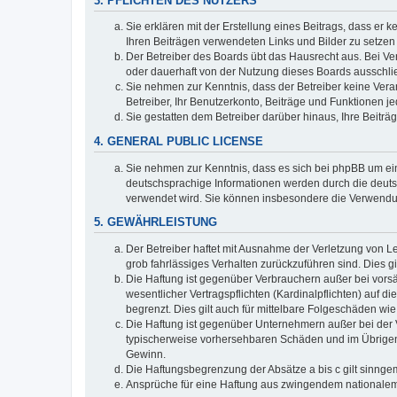
3. PFLICHTEN DES NUTZERS
Sie erklären mit der Erstellung eines Beitrags, dass er 
Ihren Beiträgen verwendeten Links und Bilder zu setze
Der Betreiber des Boards übt das Hausrecht aus. Bei V
oder dauerhaft von der Nutzung dieses Boards ausschlie
Sie nehmen zur Kenntnis, dass der Betreiber keine Verant
Betreiber, Ihr Benutzerkonto, Beiträge und Funktionen je
Sie gestatten dem Betreiber darüber hinaus, Ihre Beitr
4. GENERAL PUBLIC LICENSE
Sie nehmen zur Kenntnis, dass es sich bei phpBB um ein
deutschsprachige Informationen werden durch die deuts
verwendet wird. Sie können insbesondere die Verwendun
5. GEWÄHRLEISTUNG
Der Betreiber haftet mit Ausnahme der Verletzung von Le
grob fahrlässiges Verhalten zurückzuführen sind. Dies 
Die Haftung ist gegenüber Verbrauchern außer bei vors
wesentlicher Vertragspflichten (Kardinalpflichten) auf
begrenzt. Dies gilt auch für mittelbare Folgeschäden 
Die Haftung ist gegenüber Unternehmern außer bei der V
typischerweise vorhersehbaren Schäden und im Übrigen 
Gewinn.
Die Haftungsbegrenzung der Absätze a bis c gilt sinnge
Ansprüche für eine Haftung aus zwingendem nationalem