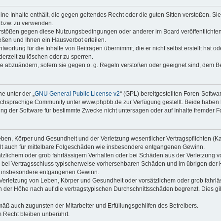
keine Inhalte enthält, die gegen geltendes Recht oder die guten Sitten verstoßen. Si
n bzw. zu verwenden.
erstößen gegen diese Nutzungsbedingungen oder anderer im Board veröffentlicht
ßen und Ihnen ein Hausverbot erteilen.
wortung für die Inhalte von Beiträgen übernimmt, die er nicht selbst erstellt hat 
derzeit zu löschen oder zu sperren.
äge abzuändern, sofern sie gegen o. g. Regeln verstoßen oder geeignet sind, dem 
e unter der „
GNU General Public License v2
“ (GPL) bereitgestellten Foren-Soft
chsprachige Community unter www.phpbb.de zur Verfügung gestellt. Beide haben ke
g der Software für bestimmte Zwecke nicht untersagen oder auf Inhalte fremder F
ben, Körper und Gesundheit und der Verletzung wesentlicher Vertragspflichten (Kard
gilt auch für mittelbare Folgeschäden wie insbesondere entgangenen Gewinn.
ätzlichem oder grob fahrlässigem Verhalten oder bei Schäden aus der Verletzung 
 die bei Vertragsschluss typischerweise vorhersehbaren Schäden und im übrigen de
wie insbesondere entgangenen Gewinn.
erletzung von Leben, Körper und Gesundheit oder vorsätzlichem oder grob fahrläs
der Höhe nach auf die vertragstypischen Durchschnittsschäden begrenzt. Dies gi
mäß auch zugunsten der Mitarbeiter und Erfüllungsgehilfen des Betreibers.
 Recht bleiben unberührt.