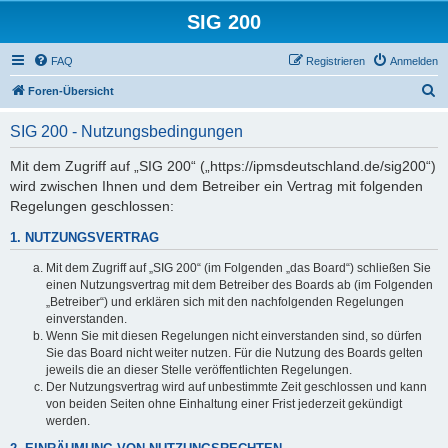
SIG 200
FAQ
Registrieren
Anmelden
S
Foren-Übersicht
u
SIG 200 - Nutzungsbedingungen
c
h
Mit dem Zugriff auf „SIG 200“ („https://ipmsdeutschland.de/sig200“)
wird zwischen Ihnen und dem Betreiber ein Vertrag mit folgenden
e
Regelungen geschlossen:
1. NUTZUNGSVERTRAG
Mit dem Zugriff auf „SIG 200“ (im Folgenden „das Board“) schließen Sie
einen Nutzungsvertrag mit dem Betreiber des Boards ab (im Folgenden
„Betreiber“) und erklären sich mit den nachfolgenden Regelungen
einverstanden.
Wenn Sie mit diesen Regelungen nicht einverstanden sind, so dürfen
Sie das Board nicht weiter nutzen. Für die Nutzung des Boards gelten
jeweils die an dieser Stelle veröffentlichten Regelungen.
Der Nutzungsvertrag wird auf unbestimmte Zeit geschlossen und kann
von beiden Seiten ohne Einhaltung einer Frist jederzeit gekündigt
werden.