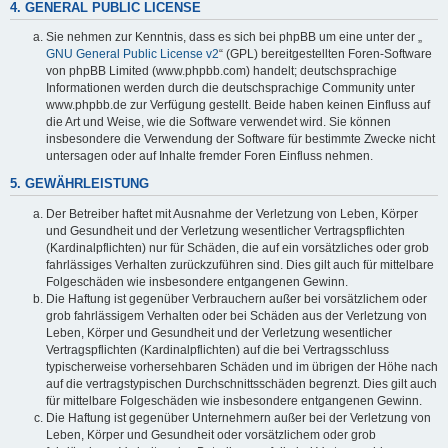
4. GENERAL PUBLIC LICENSE
Sie nehmen zur Kenntnis, dass es sich bei phpBB um eine unter der „
GNU General Public License v2
“ (GPL) bereitgestellten Foren-Software
von phpBB Limited (www.phpbb.com) handelt; deutschsprachige
Informationen werden durch die deutschsprachige Community unter
www.phpbb.de zur Verfügung gestellt. Beide haben keinen Einfluss auf
die Art und Weise, wie die Software verwendet wird. Sie können
insbesondere die Verwendung der Software für bestimmte Zwecke nicht
untersagen oder auf Inhalte fremder Foren Einfluss nehmen.
5. GEWÄHRLEISTUNG
Der Betreiber haftet mit Ausnahme der Verletzung von Leben, Körper
und Gesundheit und der Verletzung wesentlicher Vertragspflichten
(Kardinalpflichten) nur für Schäden, die auf ein vorsätzliches oder grob
fahrlässiges Verhalten zurückzuführen sind. Dies gilt auch für mittelbare
Folgeschäden wie insbesondere entgangenen Gewinn.
Die Haftung ist gegenüber Verbrauchern außer bei vorsätzlichem oder
grob fahrlässigem Verhalten oder bei Schäden aus der Verletzung von
Leben, Körper und Gesundheit und der Verletzung wesentlicher
Vertragspflichten (Kardinalpflichten) auf die bei Vertragsschluss
typischerweise vorhersehbaren Schäden und im übrigen der Höhe nach
auf die vertragstypischen Durchschnittsschäden begrenzt. Dies gilt auch
für mittelbare Folgeschäden wie insbesondere entgangenen Gewinn.
Die Haftung ist gegenüber Unternehmern außer bei der Verletzung von
Leben, Körper und Gesundheit oder vorsätzlichem oder grob