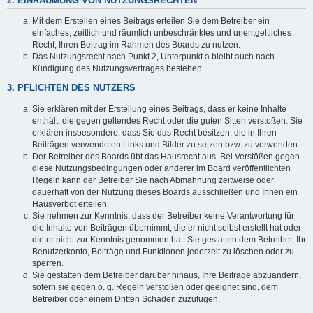
2. EINRÄUMUNG VON NUTZUNGSRECHTEN
Mit dem Erstellen eines Beitrags erteilen Sie dem Betreiber ein
einfaches, zeitlich und räumlich unbeschränktes und unentgeltliches
Recht, Ihren Beitrag im Rahmen des Boards zu nutzen.
Das Nutzungsrecht nach Punkt 2, Unterpunkt a bleibt auch nach
Kündigung des Nutzungsvertrages bestehen.
3. PFLICHTEN DES NUTZERS
Sie erklären mit der Erstellung eines Beitrags, dass er keine Inhalte
enthält, die gegen geltendes Recht oder die guten Sitten verstoßen. Sie
erklären insbesondere, dass Sie das Recht besitzen, die in Ihren
Beiträgen verwendeten Links und Bilder zu setzen bzw. zu verwenden.
Der Betreiber des Boards übt das Hausrecht aus. Bei Verstößen gegen
diese Nutzungsbedingungen oder anderer im Board veröffentlichten
Regeln kann der Betreiber Sie nach Abmahnung zeitweise oder
dauerhaft von der Nutzung dieses Boards ausschließen und Ihnen ein
Hausverbot erteilen.
Sie nehmen zur Kenntnis, dass der Betreiber keine Verantwortung für
die Inhalte von Beiträgen übernimmt, die er nicht selbst erstellt hat oder
die er nicht zur Kenntnis genommen hat. Sie gestatten dem Betreiber, Ihr
Benutzerkonto, Beiträge und Funktionen jederzeit zu löschen oder zu
sperren.
Sie gestatten dem Betreiber darüber hinaus, Ihre Beiträge abzuändern,
sofern sie gegen o. g. Regeln verstoßen oder geeignet sind, dem
Betreiber oder einem Dritten Schaden zuzufügen.