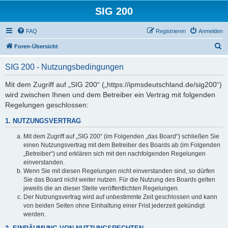
SIG 200
FAQ
Registrieren
Anmelden
S
Foren-Übersicht
u
SIG 200 - Nutzungsbedingungen
c
h
Mit dem Zugriff auf „SIG 200“ („https://ipmsdeutschland.de/sig200“)
wird zwischen Ihnen und dem Betreiber ein Vertrag mit folgenden
e
Regelungen geschlossen:
1. NUTZUNGSVERTRAG
Mit dem Zugriff auf „SIG 200“ (im Folgenden „das Board“) schließen Sie
einen Nutzungsvertrag mit dem Betreiber des Boards ab (im Folgenden
„Betreiber“) und erklären sich mit den nachfolgenden Regelungen
einverstanden.
Wenn Sie mit diesen Regelungen nicht einverstanden sind, so dürfen
Sie das Board nicht weiter nutzen. Für die Nutzung des Boards gelten
jeweils die an dieser Stelle veröffentlichten Regelungen.
Der Nutzungsvertrag wird auf unbestimmte Zeit geschlossen und kann
von beiden Seiten ohne Einhaltung einer Frist jederzeit gekündigt
werden.