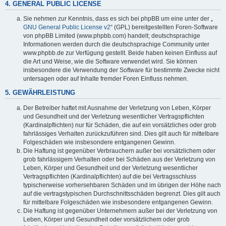
4. GENERAL PUBLIC LICENSE
Sie nehmen zur Kenntnis, dass es sich bei phpBB um eine unter der „
GNU General Public License v2
“ (GPL) bereitgestellten Foren-Software
von phpBB Limited (www.phpbb.com) handelt; deutschsprachige
Informationen werden durch die deutschsprachige Community unter
www.phpbb.de zur Verfügung gestellt. Beide haben keinen Einfluss auf
die Art und Weise, wie die Software verwendet wird. Sie können
insbesondere die Verwendung der Software für bestimmte Zwecke nicht
untersagen oder auf Inhalte fremder Foren Einfluss nehmen.
5. GEWÄHRLEISTUNG
Der Betreiber haftet mit Ausnahme der Verletzung von Leben, Körper
und Gesundheit und der Verletzung wesentlicher Vertragspflichten
(Kardinalpflichten) nur für Schäden, die auf ein vorsätzliches oder grob
fahrlässiges Verhalten zurückzuführen sind. Dies gilt auch für mittelbare
Folgeschäden wie insbesondere entgangenen Gewinn.
Die Haftung ist gegenüber Verbrauchern außer bei vorsätzlichem oder
grob fahrlässigem Verhalten oder bei Schäden aus der Verletzung von
Leben, Körper und Gesundheit und der Verletzung wesentlicher
Vertragspflichten (Kardinalpflichten) auf die bei Vertragsschluss
typischerweise vorhersehbaren Schäden und im übrigen der Höhe nach
auf die vertragstypischen Durchschnittsschäden begrenzt. Dies gilt auch
für mittelbare Folgeschäden wie insbesondere entgangenen Gewinn.
Die Haftung ist gegenüber Unternehmern außer bei der Verletzung von
Leben, Körper und Gesundheit oder vorsätzlichem oder grob