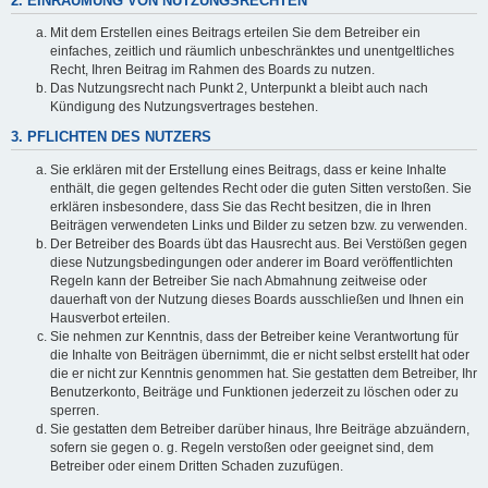
2. EINRÄUMUNG VON NUTZUNGSRECHTEN
Mit dem Erstellen eines Beitrags erteilen Sie dem Betreiber ein
einfaches, zeitlich und räumlich unbeschränktes und unentgeltliches
Recht, Ihren Beitrag im Rahmen des Boards zu nutzen.
Das Nutzungsrecht nach Punkt 2, Unterpunkt a bleibt auch nach
Kündigung des Nutzungsvertrages bestehen.
3. PFLICHTEN DES NUTZERS
Sie erklären mit der Erstellung eines Beitrags, dass er keine Inhalte
enthält, die gegen geltendes Recht oder die guten Sitten verstoßen. Sie
erklären insbesondere, dass Sie das Recht besitzen, die in Ihren
Beiträgen verwendeten Links und Bilder zu setzen bzw. zu verwenden.
Der Betreiber des Boards übt das Hausrecht aus. Bei Verstößen gegen
diese Nutzungsbedingungen oder anderer im Board veröffentlichten
Regeln kann der Betreiber Sie nach Abmahnung zeitweise oder
dauerhaft von der Nutzung dieses Boards ausschließen und Ihnen ein
Hausverbot erteilen.
Sie nehmen zur Kenntnis, dass der Betreiber keine Verantwortung für
die Inhalte von Beiträgen übernimmt, die er nicht selbst erstellt hat oder
die er nicht zur Kenntnis genommen hat. Sie gestatten dem Betreiber, Ihr
Benutzerkonto, Beiträge und Funktionen jederzeit zu löschen oder zu
sperren.
Sie gestatten dem Betreiber darüber hinaus, Ihre Beiträge abzuändern,
sofern sie gegen o. g. Regeln verstoßen oder geeignet sind, dem
Betreiber oder einem Dritten Schaden zuzufügen.