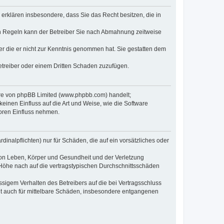
e erklären insbesondere, dass Sie das Recht besitzen, die in
en Regeln kann der Betreiber Sie nach Abmahnung zeitweise
oder die er nicht zur Kenntnis genommen hat. Sie gestatten dem
Betreiber oder einem Dritten Schaden zuzufügen.
ware von phpBB Limited (www.phpbb.com) handelt;
inen Einfluss auf die Art und Weise, wie die Software
oren Einfluss nehmen.
inalpflichten) nur für Schäden, die auf ein vorsätzliches oder
von Leben, Körper und Gesundheit und der Verletzung
r Höhe nach auf die vertragstypischen Durchschnittsschäden
sigem Verhalten des Betreibers auf die bei Vertragsschluss
lt auch für mittelbare Schäden, insbesondere entgangenen