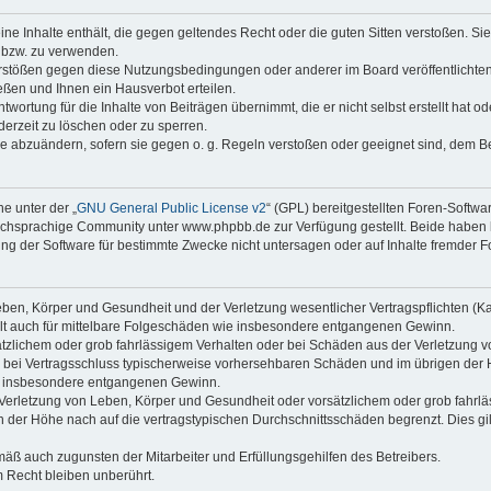
keine Inhalte enthält, die gegen geltendes Recht oder die guten Sitten verstoßen. Si
n bzw. zu verwenden.
erstößen gegen diese Nutzungsbedingungen oder anderer im Board veröffentlicht
ßen und Ihnen ein Hausverbot erteilen.
wortung für die Inhalte von Beiträgen übernimmt, die er nicht selbst erstellt hat 
derzeit zu löschen oder zu sperren.
äge abzuändern, sofern sie gegen o. g. Regeln verstoßen oder geeignet sind, dem 
e unter der „
GNU General Public License v2
“ (GPL) bereitgestellten Foren-Soft
chsprachige Community unter www.phpbb.de zur Verfügung gestellt. Beide haben ke
g der Software für bestimmte Zwecke nicht untersagen oder auf Inhalte fremder F
ben, Körper und Gesundheit und der Verletzung wesentlicher Vertragspflichten (Kard
gilt auch für mittelbare Folgeschäden wie insbesondere entgangenen Gewinn.
ätzlichem oder grob fahrlässigem Verhalten oder bei Schäden aus der Verletzung 
 die bei Vertragsschluss typischerweise vorhersehbaren Schäden und im übrigen de
wie insbesondere entgangenen Gewinn.
erletzung von Leben, Körper und Gesundheit oder vorsätzlichem oder grob fahrläs
der Höhe nach auf die vertragstypischen Durchschnittsschäden begrenzt. Dies gi
mäß auch zugunsten der Mitarbeiter und Erfüllungsgehilfen des Betreibers.
 Recht bleiben unberührt.