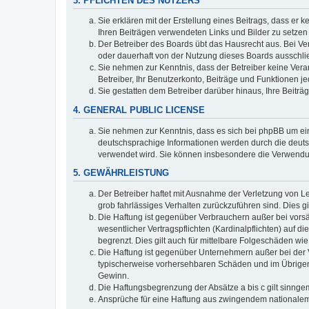
3. PFLICHTEN DES NUTZERS
Sie erklären mit der Erstellung eines Beitrags, dass er 
Ihren Beiträgen verwendeten Links und Bilder zu setze
Der Betreiber des Boards übt das Hausrecht aus. Bei V
oder dauerhaft von der Nutzung dieses Boards ausschlie
Sie nehmen zur Kenntnis, dass der Betreiber keine Verant
Betreiber, Ihr Benutzerkonto, Beiträge und Funktionen je
Sie gestatten dem Betreiber darüber hinaus, Ihre Beitr
4. GENERAL PUBLIC LICENSE
Sie nehmen zur Kenntnis, dass es sich bei phpBB um ein
deutschsprachige Informationen werden durch die deuts
verwendet wird. Sie können insbesondere die Verwendun
5. GEWÄHRLEISTUNG
Der Betreiber haftet mit Ausnahme der Verletzung von Le
grob fahrlässiges Verhalten zurückzuführen sind. Dies 
Die Haftung ist gegenüber Verbrauchern außer bei vors
wesentlicher Vertragspflichten (Kardinalpflichten) auf
begrenzt. Dies gilt auch für mittelbare Folgeschäden 
Die Haftung ist gegenüber Unternehmern außer bei der V
typischerweise vorhersehbaren Schäden und im Übrigen 
Gewinn.
Die Haftungsbegrenzung der Absätze a bis c gilt sinnge
Ansprüche für eine Haftung aus zwingendem nationalem