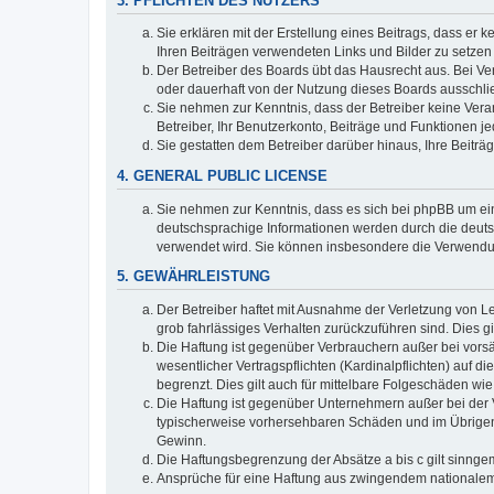
3. PFLICHTEN DES NUTZERS
Sie erklären mit der Erstellung eines Beitrags, dass er 
Ihren Beiträgen verwendeten Links und Bilder zu setze
Der Betreiber des Boards übt das Hausrecht aus. Bei V
oder dauerhaft von der Nutzung dieses Boards ausschlie
Sie nehmen zur Kenntnis, dass der Betreiber keine Verant
Betreiber, Ihr Benutzerkonto, Beiträge und Funktionen je
Sie gestatten dem Betreiber darüber hinaus, Ihre Beitr
4. GENERAL PUBLIC LICENSE
Sie nehmen zur Kenntnis, dass es sich bei phpBB um ein
deutschsprachige Informationen werden durch die deuts
verwendet wird. Sie können insbesondere die Verwendun
5. GEWÄHRLEISTUNG
Der Betreiber haftet mit Ausnahme der Verletzung von Le
grob fahrlässiges Verhalten zurückzuführen sind. Dies 
Die Haftung ist gegenüber Verbrauchern außer bei vors
wesentlicher Vertragspflichten (Kardinalpflichten) auf
begrenzt. Dies gilt auch für mittelbare Folgeschäden 
Die Haftung ist gegenüber Unternehmern außer bei der V
typischerweise vorhersehbaren Schäden und im Übrigen 
Gewinn.
Die Haftungsbegrenzung der Absätze a bis c gilt sinnge
Ansprüche für eine Haftung aus zwingendem nationalem