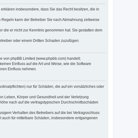
e erklären insbesondere, dass Sie das Recht besitzen, die in
en Regeln kann der Betreiber Sie nach Abmahnung zeitweise
oder die er nicht zur Kenntnis genommen hat. Sie gestatten dem
Betreiber oder einem Dritten Schaden zuzufügen.
ware von phpBB Limited (www.phpbb.com) handelt;
inen Einfluss auf die Art und Weise, wie die Software
oren Einfluss nehmen.
inalpflichten) nur für Schäden, die auf ein vorsätzliches oder
von Leben, Körper und Gesundheit und der Verletzung
r Höhe nach auf die vertragstypischen Durchschnittsschäden
sigem Verhalten des Betreibers auf die bei Vertragsschluss
lt auch für mittelbare Schäden, insbesondere entgangenen