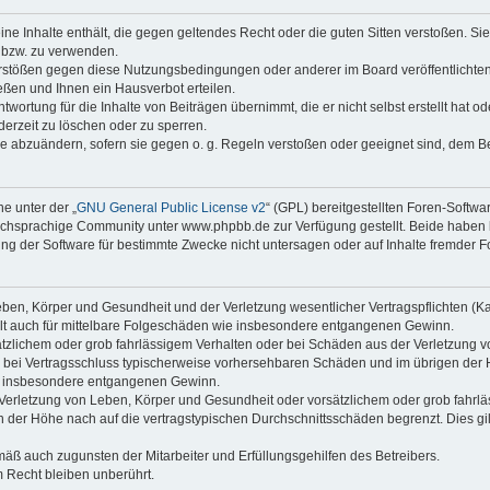
keine Inhalte enthält, die gegen geltendes Recht oder die guten Sitten verstoßen. Si
n bzw. zu verwenden.
erstößen gegen diese Nutzungsbedingungen oder anderer im Board veröffentlicht
ßen und Ihnen ein Hausverbot erteilen.
wortung für die Inhalte von Beiträgen übernimmt, die er nicht selbst erstellt hat 
derzeit zu löschen oder zu sperren.
äge abzuändern, sofern sie gegen o. g. Regeln verstoßen oder geeignet sind, dem 
e unter der „
GNU General Public License v2
“ (GPL) bereitgestellten Foren-Soft
chsprachige Community unter www.phpbb.de zur Verfügung gestellt. Beide haben ke
g der Software für bestimmte Zwecke nicht untersagen oder auf Inhalte fremder F
ben, Körper und Gesundheit und der Verletzung wesentlicher Vertragspflichten (Kard
gilt auch für mittelbare Folgeschäden wie insbesondere entgangenen Gewinn.
ätzlichem oder grob fahrlässigem Verhalten oder bei Schäden aus der Verletzung 
 die bei Vertragsschluss typischerweise vorhersehbaren Schäden und im übrigen de
wie insbesondere entgangenen Gewinn.
erletzung von Leben, Körper und Gesundheit oder vorsätzlichem oder grob fahrläs
der Höhe nach auf die vertragstypischen Durchschnittsschäden begrenzt. Dies gi
mäß auch zugunsten der Mitarbeiter und Erfüllungsgehilfen des Betreibers.
 Recht bleiben unberührt.