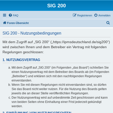
SIG 200
FAQ
Registrieren
Anmelden
S
Foren-Übersicht
u
SIG 200 - Nutzungsbedingungen
c
h
Mit dem Zugriff auf „SIG 200“ („https://ipmsdeutschland.de/sig200“)
wird zwischen Ihnen und dem Betreiber ein Vertrag mit folgenden
e
Regelungen geschlossen:
1. NUTZUNGSVERTRAG
Mit dem Zugriff auf „SIG 200“ (im Folgenden „das Board“) schließen Sie
einen Nutzungsvertrag mit dem Betreiber des Boards ab (im Folgenden
„Betreiber“) und erklären sich mit den nachfolgenden Regelungen
einverstanden.
Wenn Sie mit diesen Regelungen nicht einverstanden sind, so dürfen
Sie das Board nicht weiter nutzen. Für die Nutzung des Boards gelten
jeweils die an dieser Stelle veröffentlichten Regelungen.
Der Nutzungsvertrag wird auf unbestimmte Zeit geschlossen und kann
von beiden Seiten ohne Einhaltung einer Frist jederzeit gekündigt
werden.