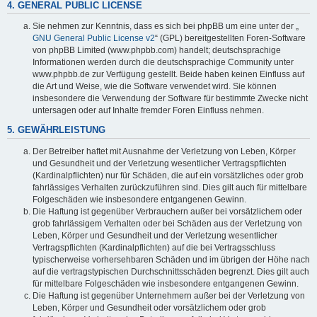
4. GENERAL PUBLIC LICENSE
Sie nehmen zur Kenntnis, dass es sich bei phpBB um eine unter der „
GNU General Public License v2
“ (GPL) bereitgestellten Foren-Software
von phpBB Limited (www.phpbb.com) handelt; deutschsprachige
Informationen werden durch die deutschsprachige Community unter
www.phpbb.de zur Verfügung gestellt. Beide haben keinen Einfluss auf
die Art und Weise, wie die Software verwendet wird. Sie können
insbesondere die Verwendung der Software für bestimmte Zwecke nicht
untersagen oder auf Inhalte fremder Foren Einfluss nehmen.
5. GEWÄHRLEISTUNG
Der Betreiber haftet mit Ausnahme der Verletzung von Leben, Körper
und Gesundheit und der Verletzung wesentlicher Vertragspflichten
(Kardinalpflichten) nur für Schäden, die auf ein vorsätzliches oder grob
fahrlässiges Verhalten zurückzuführen sind. Dies gilt auch für mittelbare
Folgeschäden wie insbesondere entgangenen Gewinn.
Die Haftung ist gegenüber Verbrauchern außer bei vorsätzlichem oder
grob fahrlässigem Verhalten oder bei Schäden aus der Verletzung von
Leben, Körper und Gesundheit und der Verletzung wesentlicher
Vertragspflichten (Kardinalpflichten) auf die bei Vertragsschluss
typischerweise vorhersehbaren Schäden und im übrigen der Höhe nach
auf die vertragstypischen Durchschnittsschäden begrenzt. Dies gilt auch
für mittelbare Folgeschäden wie insbesondere entgangenen Gewinn.
Die Haftung ist gegenüber Unternehmern außer bei der Verletzung von
Leben, Körper und Gesundheit oder vorsätzlichem oder grob