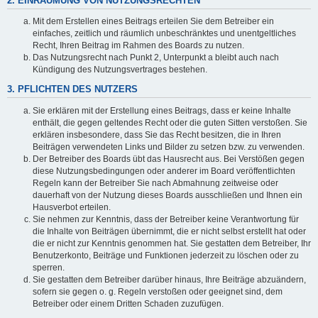
2. EINRÄUMUNG VON NUTZUNGSRECHTEN
Mit dem Erstellen eines Beitrags erteilen Sie dem Betreiber ein
einfaches, zeitlich und räumlich unbeschränktes und unentgeltliches
Recht, Ihren Beitrag im Rahmen des Boards zu nutzen.
Das Nutzungsrecht nach Punkt 2, Unterpunkt a bleibt auch nach
Kündigung des Nutzungsvertrages bestehen.
3. PFLICHTEN DES NUTZERS
Sie erklären mit der Erstellung eines Beitrags, dass er keine Inhalte
enthält, die gegen geltendes Recht oder die guten Sitten verstoßen. Sie
erklären insbesondere, dass Sie das Recht besitzen, die in Ihren
Beiträgen verwendeten Links und Bilder zu setzen bzw. zu verwenden.
Der Betreiber des Boards übt das Hausrecht aus. Bei Verstößen gegen
diese Nutzungsbedingungen oder anderer im Board veröffentlichten
Regeln kann der Betreiber Sie nach Abmahnung zeitweise oder
dauerhaft von der Nutzung dieses Boards ausschließen und Ihnen ein
Hausverbot erteilen.
Sie nehmen zur Kenntnis, dass der Betreiber keine Verantwortung für
die Inhalte von Beiträgen übernimmt, die er nicht selbst erstellt hat oder
die er nicht zur Kenntnis genommen hat. Sie gestatten dem Betreiber, Ihr
Benutzerkonto, Beiträge und Funktionen jederzeit zu löschen oder zu
sperren.
Sie gestatten dem Betreiber darüber hinaus, Ihre Beiträge abzuändern,
sofern sie gegen o. g. Regeln verstoßen oder geeignet sind, dem
Betreiber oder einem Dritten Schaden zuzufügen.