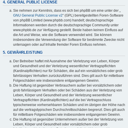
4. GENERAL PUBLIC LICENSE
Sie nehmen zur Kenntnis, dass es sich bei phpBB um eine unter der „
GNU General Public License v2
“ (GPL) bereitgestellten Foren-Software
von phpBB Limited (www.phpbb.com) handelt; deutschsprachige
Informationen werden durch die deutschsprachige Community unter
www.phpbb.de zur Verfügung gestellt. Beide haben keinen Einfluss auf
die Art und Weise, wie die Software verwendet wird. Sie können
insbesondere die Verwendung der Software für bestimmte Zwecke nicht
untersagen oder auf Inhalte fremder Foren Einfluss nehmen.
5. GEWÄHRLEISTUNG
Der Betreiber haftet mit Ausnahme der Verletzung von Leben, Körper
und Gesundheit und der Verletzung wesentlicher Vertragspflichten
(Kardinalpflichten) nur für Schäden, die auf ein vorsätzliches oder grob
fahrlässiges Verhalten zurückzuführen sind. Dies gilt auch für mittelbare
Folgeschäden wie insbesondere entgangenen Gewinn.
Die Haftung ist gegenüber Verbrauchern außer bei vorsätzlichem oder
grob fahrlässigem Verhalten oder bei Schäden aus der Verletzung von
Leben, Körper und Gesundheit und der Verletzung wesentlicher
Vertragspflichten (Kardinalpflichten) auf die bei Vertragsschluss
typischerweise vorhersehbaren Schäden und im übrigen der Höhe nach
auf die vertragstypischen Durchschnittsschäden begrenzt. Dies gilt auch
für mittelbare Folgeschäden wie insbesondere entgangenen Gewinn.
Die Haftung ist gegenüber Unternehmern außer bei der Verletzung von
Leben, Körper und Gesundheit oder vorsätzlichem oder grob