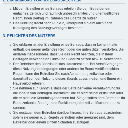
2. EINRÄUMUNG VON NUTZUNGSRECHTEN
Mit dem Erstellen eines Beitrags erteilen Sie dem Betreiber ein
einfaches, zeitlich und räumlich unbeschränktes und unentgeltliches
Recht, Ihren Beitrag im Rahmen des Boards zu nutzen.
Das Nutzungsrecht nach Punkt 2, Unterpunkt a bleibt auch nach
Kündigung des Nutzungsvertrages bestehen.
3. PFLICHTEN DES NUTZERS
Sie erklären mit der Erstellung eines Beitrags, dass er keine Inhalte
enthält, die gegen geltendes Recht oder die guten Sitten verstoßen. Sie
erklären insbesondere, dass Sie das Recht besitzen, die in Ihren
Beiträgen verwendeten Links und Bilder zu setzen bzw. zu verwenden.
Der Betreiber des Boards übt das Hausrecht aus. Bei Verstößen gegen
diese Nutzungsbedingungen oder anderer im Board veröffentlichten
Regeln kann der Betreiber Sie nach Abmahnung zeitweise oder
dauerhaft von der Nutzung dieses Boards ausschließen und Ihnen ein
Hausverbot erteilen.
Sie nehmen zur Kenntnis, dass der Betreiber keine Verantwortung für
die Inhalte von Beiträgen übernimmt, die er nicht selbst erstellt hat oder
die er nicht zur Kenntnis genommen hat. Sie gestatten dem Betreiber, Ihr
Benutzerkonto, Beiträge und Funktionen jederzeit zu löschen oder zu
sperren.
Sie gestatten dem Betreiber darüber hinaus, Ihre Beiträge abzuändern,
sofern sie gegen o. g. Regeln verstoßen oder geeignet sind, dem
Betreiber oder einem Dritten Schaden zuzufügen.