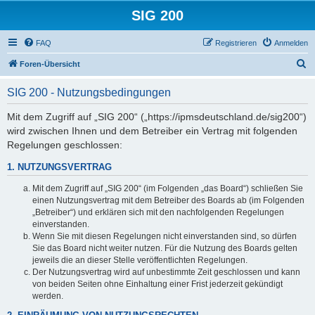
SIG 200
FAQ
Registrieren
Anmelden
S
Foren-Übersicht
u
SIG 200 - Nutzungsbedingungen
c
h
Mit dem Zugriff auf „SIG 200“ („https://ipmsdeutschland.de/sig200“)
wird zwischen Ihnen und dem Betreiber ein Vertrag mit folgenden
e
Regelungen geschlossen:
1. NUTZUNGSVERTRAG
Mit dem Zugriff auf „SIG 200“ (im Folgenden „das Board“) schließen Sie
einen Nutzungsvertrag mit dem Betreiber des Boards ab (im Folgenden
„Betreiber“) und erklären sich mit den nachfolgenden Regelungen
einverstanden.
Wenn Sie mit diesen Regelungen nicht einverstanden sind, so dürfen
Sie das Board nicht weiter nutzen. Für die Nutzung des Boards gelten
jeweils die an dieser Stelle veröffentlichten Regelungen.
Der Nutzungsvertrag wird auf unbestimmte Zeit geschlossen und kann
von beiden Seiten ohne Einhaltung einer Frist jederzeit gekündigt
werden.