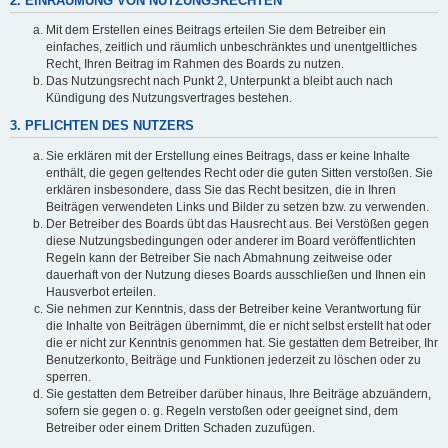
2. EINRÄUMUNG VON NUTZUNGSRECHTEN
Mit dem Erstellen eines Beitrags erteilen Sie dem Betreiber ein
einfaches, zeitlich und räumlich unbeschränktes und unentgeltliches
Recht, Ihren Beitrag im Rahmen des Boards zu nutzen.
Das Nutzungsrecht nach Punkt 2, Unterpunkt a bleibt auch nach
Kündigung des Nutzungsvertrages bestehen.
3. PFLICHTEN DES NUTZERS
Sie erklären mit der Erstellung eines Beitrags, dass er keine Inhalte
enthält, die gegen geltendes Recht oder die guten Sitten verstoßen. Sie
erklären insbesondere, dass Sie das Recht besitzen, die in Ihren
Beiträgen verwendeten Links und Bilder zu setzen bzw. zu verwenden.
Der Betreiber des Boards übt das Hausrecht aus. Bei Verstößen gegen
diese Nutzungsbedingungen oder anderer im Board veröffentlichten
Regeln kann der Betreiber Sie nach Abmahnung zeitweise oder
dauerhaft von der Nutzung dieses Boards ausschließen und Ihnen ein
Hausverbot erteilen.
Sie nehmen zur Kenntnis, dass der Betreiber keine Verantwortung für
die Inhalte von Beiträgen übernimmt, die er nicht selbst erstellt hat oder
die er nicht zur Kenntnis genommen hat. Sie gestatten dem Betreiber, Ihr
Benutzerkonto, Beiträge und Funktionen jederzeit zu löschen oder zu
sperren.
Sie gestatten dem Betreiber darüber hinaus, Ihre Beiträge abzuändern,
sofern sie gegen o. g. Regeln verstoßen oder geeignet sind, dem
Betreiber oder einem Dritten Schaden zuzufügen.