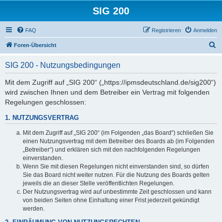
SIG 200
FAQ
Registrieren
Anmelden
S
Foren-Übersicht
u
SIG 200 - Nutzungsbedingungen
c
h
Mit dem Zugriff auf „SIG 200“ („https://ipmsdeutschland.de/sig200“)
wird zwischen Ihnen und dem Betreiber ein Vertrag mit folgenden
e
Regelungen geschlossen:
1. NUTZUNGSVERTRAG
Mit dem Zugriff auf „SIG 200“ (im Folgenden „das Board“) schließen Sie
einen Nutzungsvertrag mit dem Betreiber des Boards ab (im Folgenden
„Betreiber“) und erklären sich mit den nachfolgenden Regelungen
einverstanden.
Wenn Sie mit diesen Regelungen nicht einverstanden sind, so dürfen
Sie das Board nicht weiter nutzen. Für die Nutzung des Boards gelten
jeweils die an dieser Stelle veröffentlichten Regelungen.
Der Nutzungsvertrag wird auf unbestimmte Zeit geschlossen und kann
von beiden Seiten ohne Einhaltung einer Frist jederzeit gekündigt
werden.