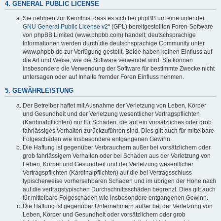
4. GENERAL PUBLIC LICENSE
Sie nehmen zur Kenntnis, dass es sich bei phpBB um eine unter der „
GNU General Public License v2
“ (GPL) bereitgestellten Foren-Software
von phpBB Limited (www.phpbb.com) handelt; deutschsprachige
Informationen werden durch die deutschsprachige Community unter
www.phpbb.de zur Verfügung gestellt. Beide haben keinen Einfluss auf
die Art und Weise, wie die Software verwendet wird. Sie können
insbesondere die Verwendung der Software für bestimmte Zwecke nicht
untersagen oder auf Inhalte fremder Foren Einfluss nehmen.
5. GEWÄHRLEISTUNG
Der Betreiber haftet mit Ausnahme der Verletzung von Leben, Körper
und Gesundheit und der Verletzung wesentlicher Vertragspflichten
(Kardinalpflichten) nur für Schäden, die auf ein vorsätzliches oder grob
fahrlässiges Verhalten zurückzuführen sind. Dies gilt auch für mittelbare
Folgeschäden wie insbesondere entgangenen Gewinn.
Die Haftung ist gegenüber Verbrauchern außer bei vorsätzlichem oder
grob fahrlässigem Verhalten oder bei Schäden aus der Verletzung von
Leben, Körper und Gesundheit und der Verletzung wesentlicher
Vertragspflichten (Kardinalpflichten) auf die bei Vertragsschluss
typischerweise vorhersehbaren Schäden und im übrigen der Höhe nach
auf die vertragstypischen Durchschnittsschäden begrenzt. Dies gilt auch
für mittelbare Folgeschäden wie insbesondere entgangenen Gewinn.
Die Haftung ist gegenüber Unternehmern außer bei der Verletzung von
Leben, Körper und Gesundheit oder vorsätzlichem oder grob