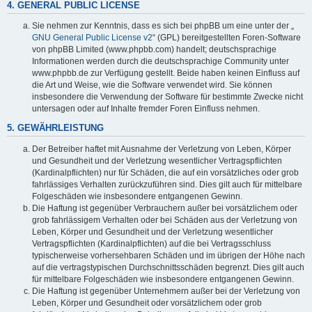
4. GENERAL PUBLIC LICENSE
Sie nehmen zur Kenntnis, dass es sich bei phpBB um eine unter der „
GNU General Public License v2
“ (GPL) bereitgestellten Foren-Software
von phpBB Limited (www.phpbb.com) handelt; deutschsprachige
Informationen werden durch die deutschsprachige Community unter
www.phpbb.de zur Verfügung gestellt. Beide haben keinen Einfluss auf
die Art und Weise, wie die Software verwendet wird. Sie können
insbesondere die Verwendung der Software für bestimmte Zwecke nicht
untersagen oder auf Inhalte fremder Foren Einfluss nehmen.
5. GEWÄHRLEISTUNG
Der Betreiber haftet mit Ausnahme der Verletzung von Leben, Körper
und Gesundheit und der Verletzung wesentlicher Vertragspflichten
(Kardinalpflichten) nur für Schäden, die auf ein vorsätzliches oder grob
fahrlässiges Verhalten zurückzuführen sind. Dies gilt auch für mittelbare
Folgeschäden wie insbesondere entgangenen Gewinn.
Die Haftung ist gegenüber Verbrauchern außer bei vorsätzlichem oder
grob fahrlässigem Verhalten oder bei Schäden aus der Verletzung von
Leben, Körper und Gesundheit und der Verletzung wesentlicher
Vertragspflichten (Kardinalpflichten) auf die bei Vertragsschluss
typischerweise vorhersehbaren Schäden und im übrigen der Höhe nach
auf die vertragstypischen Durchschnittsschäden begrenzt. Dies gilt auch
für mittelbare Folgeschäden wie insbesondere entgangenen Gewinn.
Die Haftung ist gegenüber Unternehmern außer bei der Verletzung von
Leben, Körper und Gesundheit oder vorsätzlichem oder grob