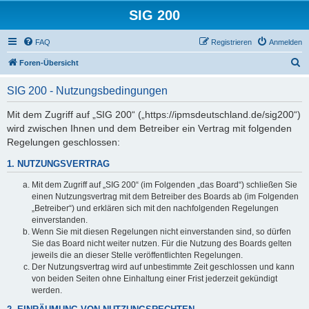
SIG 200
FAQ
Registrieren
Anmelden
S
Foren-Übersicht
u
SIG 200 - Nutzungsbedingungen
c
h
Mit dem Zugriff auf „SIG 200“ („https://ipmsdeutschland.de/sig200“)
wird zwischen Ihnen und dem Betreiber ein Vertrag mit folgenden
e
Regelungen geschlossen:
1. NUTZUNGSVERTRAG
Mit dem Zugriff auf „SIG 200“ (im Folgenden „das Board“) schließen Sie
einen Nutzungsvertrag mit dem Betreiber des Boards ab (im Folgenden
„Betreiber“) und erklären sich mit den nachfolgenden Regelungen
einverstanden.
Wenn Sie mit diesen Regelungen nicht einverstanden sind, so dürfen
Sie das Board nicht weiter nutzen. Für die Nutzung des Boards gelten
jeweils die an dieser Stelle veröffentlichten Regelungen.
Der Nutzungsvertrag wird auf unbestimmte Zeit geschlossen und kann
von beiden Seiten ohne Einhaltung einer Frist jederzeit gekündigt
werden.