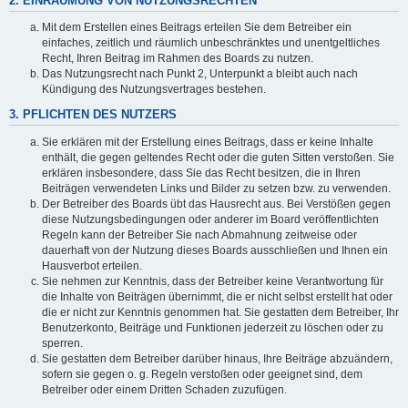
2. EINRÄUMUNG VON NUTZUNGSRECHTEN
Mit dem Erstellen eines Beitrags erteilen Sie dem Betreiber ein
einfaches, zeitlich und räumlich unbeschränktes und unentgeltliches
Recht, Ihren Beitrag im Rahmen des Boards zu nutzen.
Das Nutzungsrecht nach Punkt 2, Unterpunkt a bleibt auch nach
Kündigung des Nutzungsvertrages bestehen.
3. PFLICHTEN DES NUTZERS
Sie erklären mit der Erstellung eines Beitrags, dass er keine Inhalte
enthält, die gegen geltendes Recht oder die guten Sitten verstoßen. Sie
erklären insbesondere, dass Sie das Recht besitzen, die in Ihren
Beiträgen verwendeten Links und Bilder zu setzen bzw. zu verwenden.
Der Betreiber des Boards übt das Hausrecht aus. Bei Verstößen gegen
diese Nutzungsbedingungen oder anderer im Board veröffentlichten
Regeln kann der Betreiber Sie nach Abmahnung zeitweise oder
dauerhaft von der Nutzung dieses Boards ausschließen und Ihnen ein
Hausverbot erteilen.
Sie nehmen zur Kenntnis, dass der Betreiber keine Verantwortung für
die Inhalte von Beiträgen übernimmt, die er nicht selbst erstellt hat oder
die er nicht zur Kenntnis genommen hat. Sie gestatten dem Betreiber, Ihr
Benutzerkonto, Beiträge und Funktionen jederzeit zu löschen oder zu
sperren.
Sie gestatten dem Betreiber darüber hinaus, Ihre Beiträge abzuändern,
sofern sie gegen o. g. Regeln verstoßen oder geeignet sind, dem
Betreiber oder einem Dritten Schaden zuzufügen.