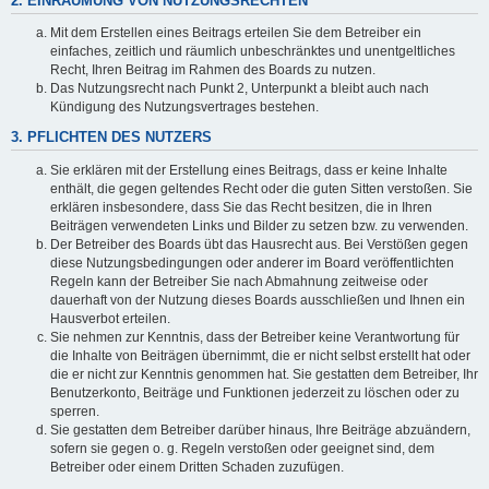
2. EINRÄUMUNG VON NUTZUNGSRECHTEN
Mit dem Erstellen eines Beitrags erteilen Sie dem Betreiber ein
einfaches, zeitlich und räumlich unbeschränktes und unentgeltliches
Recht, Ihren Beitrag im Rahmen des Boards zu nutzen.
Das Nutzungsrecht nach Punkt 2, Unterpunkt a bleibt auch nach
Kündigung des Nutzungsvertrages bestehen.
3. PFLICHTEN DES NUTZERS
Sie erklären mit der Erstellung eines Beitrags, dass er keine Inhalte
enthält, die gegen geltendes Recht oder die guten Sitten verstoßen. Sie
erklären insbesondere, dass Sie das Recht besitzen, die in Ihren
Beiträgen verwendeten Links und Bilder zu setzen bzw. zu verwenden.
Der Betreiber des Boards übt das Hausrecht aus. Bei Verstößen gegen
diese Nutzungsbedingungen oder anderer im Board veröffentlichten
Regeln kann der Betreiber Sie nach Abmahnung zeitweise oder
dauerhaft von der Nutzung dieses Boards ausschließen und Ihnen ein
Hausverbot erteilen.
Sie nehmen zur Kenntnis, dass der Betreiber keine Verantwortung für
die Inhalte von Beiträgen übernimmt, die er nicht selbst erstellt hat oder
die er nicht zur Kenntnis genommen hat. Sie gestatten dem Betreiber, Ihr
Benutzerkonto, Beiträge und Funktionen jederzeit zu löschen oder zu
sperren.
Sie gestatten dem Betreiber darüber hinaus, Ihre Beiträge abzuändern,
sofern sie gegen o. g. Regeln verstoßen oder geeignet sind, dem
Betreiber oder einem Dritten Schaden zuzufügen.