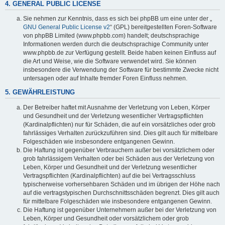
4. GENERAL PUBLIC LICENSE
Sie nehmen zur Kenntnis, dass es sich bei phpBB um eine unter der „
GNU General Public License v2
“ (GPL) bereitgestellten Foren-Software
von phpBB Limited (www.phpbb.com) handelt; deutschsprachige
Informationen werden durch die deutschsprachige Community unter
www.phpbb.de zur Verfügung gestellt. Beide haben keinen Einfluss auf
die Art und Weise, wie die Software verwendet wird. Sie können
insbesondere die Verwendung der Software für bestimmte Zwecke nicht
untersagen oder auf Inhalte fremder Foren Einfluss nehmen.
5. GEWÄHRLEISTUNG
Der Betreiber haftet mit Ausnahme der Verletzung von Leben, Körper
und Gesundheit und der Verletzung wesentlicher Vertragspflichten
(Kardinalpflichten) nur für Schäden, die auf ein vorsätzliches oder grob
fahrlässiges Verhalten zurückzuführen sind. Dies gilt auch für mittelbare
Folgeschäden wie insbesondere entgangenen Gewinn.
Die Haftung ist gegenüber Verbrauchern außer bei vorsätzlichem oder
grob fahrlässigem Verhalten oder bei Schäden aus der Verletzung von
Leben, Körper und Gesundheit und der Verletzung wesentlicher
Vertragspflichten (Kardinalpflichten) auf die bei Vertragsschluss
typischerweise vorhersehbaren Schäden und im übrigen der Höhe nach
auf die vertragstypischen Durchschnittsschäden begrenzt. Dies gilt auch
für mittelbare Folgeschäden wie insbesondere entgangenen Gewinn.
Die Haftung ist gegenüber Unternehmern außer bei der Verletzung von
Leben, Körper und Gesundheit oder vorsätzlichem oder grob