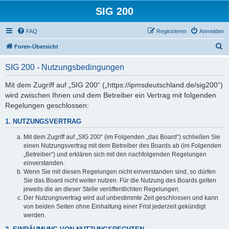
SIG 200
FAQ
Registrieren
Anmelden
S
Foren-Übersicht
u
SIG 200 - Nutzungsbedingungen
c
h
Mit dem Zugriff auf „SIG 200“ („https://ipmsdeutschland.de/sig200“)
wird zwischen Ihnen und dem Betreiber ein Vertrag mit folgenden
e
Regelungen geschlossen:
1. NUTZUNGSVERTRAG
Mit dem Zugriff auf „SIG 200“ (im Folgenden „das Board“) schließen Sie
einen Nutzungsvertrag mit dem Betreiber des Boards ab (im Folgenden
„Betreiber“) und erklären sich mit den nachfolgenden Regelungen
einverstanden.
Wenn Sie mit diesen Regelungen nicht einverstanden sind, so dürfen
Sie das Board nicht weiter nutzen. Für die Nutzung des Boards gelten
jeweils die an dieser Stelle veröffentlichten Regelungen.
Der Nutzungsvertrag wird auf unbestimmte Zeit geschlossen und kann
von beiden Seiten ohne Einhaltung einer Frist jederzeit gekündigt
werden.