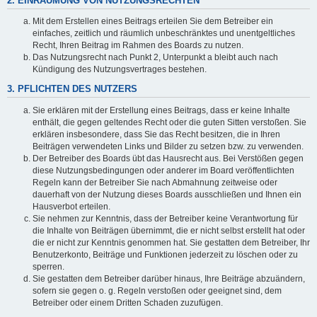
2. EINRÄUMUNG VON NUTZUNGSRECHTEN
Mit dem Erstellen eines Beitrags erteilen Sie dem Betreiber ein
einfaches, zeitlich und räumlich unbeschränktes und unentgeltliches
Recht, Ihren Beitrag im Rahmen des Boards zu nutzen.
Das Nutzungsrecht nach Punkt 2, Unterpunkt a bleibt auch nach
Kündigung des Nutzungsvertrages bestehen.
3. PFLICHTEN DES NUTZERS
Sie erklären mit der Erstellung eines Beitrags, dass er keine Inhalte
enthält, die gegen geltendes Recht oder die guten Sitten verstoßen. Sie
erklären insbesondere, dass Sie das Recht besitzen, die in Ihren
Beiträgen verwendeten Links und Bilder zu setzen bzw. zu verwenden.
Der Betreiber des Boards übt das Hausrecht aus. Bei Verstößen gegen
diese Nutzungsbedingungen oder anderer im Board veröffentlichten
Regeln kann der Betreiber Sie nach Abmahnung zeitweise oder
dauerhaft von der Nutzung dieses Boards ausschließen und Ihnen ein
Hausverbot erteilen.
Sie nehmen zur Kenntnis, dass der Betreiber keine Verantwortung für
die Inhalte von Beiträgen übernimmt, die er nicht selbst erstellt hat oder
die er nicht zur Kenntnis genommen hat. Sie gestatten dem Betreiber, Ihr
Benutzerkonto, Beiträge und Funktionen jederzeit zu löschen oder zu
sperren.
Sie gestatten dem Betreiber darüber hinaus, Ihre Beiträge abzuändern,
sofern sie gegen o. g. Regeln verstoßen oder geeignet sind, dem
Betreiber oder einem Dritten Schaden zuzufügen.