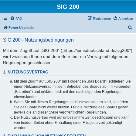
SIG 200
FAQ
Registrieren
Anmelden
S
Foren-Übersicht
u
SIG 200 - Nutzungsbedingungen
c
h
Mit dem Zugriff auf „SIG 200“ („https://ipmsdeutschland.de/sig200“)
wird zwischen Ihnen und dem Betreiber ein Vertrag mit folgenden
e
Regelungen geschlossen:
1. NUTZUNGSVERTRAG
Mit dem Zugriff auf „SIG 200“ (im Folgenden „das Board“) schließen Sie
einen Nutzungsvertrag mit dem Betreiber des Boards ab (im Folgenden
„Betreiber“) und erklären sich mit den nachfolgenden Regelungen
einverstanden.
Wenn Sie mit diesen Regelungen nicht einverstanden sind, so dürfen
Sie das Board nicht weiter nutzen. Für die Nutzung des Boards gelten
jeweils die an dieser Stelle veröffentlichten Regelungen.
Der Nutzungsvertrag wird auf unbestimmte Zeit geschlossen und kann
von beiden Seiten ohne Einhaltung einer Frist jederzeit gekündigt
werden.