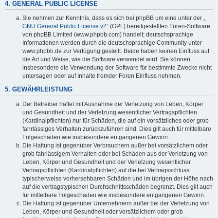
4. GENERAL PUBLIC LICENSE
Sie nehmen zur Kenntnis, dass es sich bei phpBB um eine unter der „
GNU General Public License v2
“ (GPL) bereitgestellten Foren-Software
von phpBB Limited (www.phpbb.com) handelt; deutschsprachige
Informationen werden durch die deutschsprachige Community unter
www.phpbb.de zur Verfügung gestellt. Beide haben keinen Einfluss auf
die Art und Weise, wie die Software verwendet wird. Sie können
insbesondere die Verwendung der Software für bestimmte Zwecke nicht
untersagen oder auf Inhalte fremder Foren Einfluss nehmen.
5. GEWÄHRLEISTUNG
Der Betreiber haftet mit Ausnahme der Verletzung von Leben, Körper
und Gesundheit und der Verletzung wesentlicher Vertragspflichten
(Kardinalpflichten) nur für Schäden, die auf ein vorsätzliches oder grob
fahrlässiges Verhalten zurückzuführen sind. Dies gilt auch für mittelbare
Folgeschäden wie insbesondere entgangenen Gewinn.
Die Haftung ist gegenüber Verbrauchern außer bei vorsätzlichem oder
grob fahrlässigem Verhalten oder bei Schäden aus der Verletzung von
Leben, Körper und Gesundheit und der Verletzung wesentlicher
Vertragspflichten (Kardinalpflichten) auf die bei Vertragsschluss
typischerweise vorhersehbaren Schäden und im übrigen der Höhe nach
auf die vertragstypischen Durchschnittsschäden begrenzt. Dies gilt auch
für mittelbare Folgeschäden wie insbesondere entgangenen Gewinn.
Die Haftung ist gegenüber Unternehmern außer bei der Verletzung von
Leben, Körper und Gesundheit oder vorsätzlichem oder grob