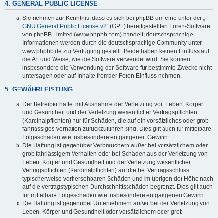
4. GENERAL PUBLIC LICENSE
Sie nehmen zur Kenntnis, dass es sich bei phpBB um eine unter der „
GNU General Public License v2
“ (GPL) bereitgestellten Foren-Software
von phpBB Limited (www.phpbb.com) handelt; deutschsprachige
Informationen werden durch die deutschsprachige Community unter
www.phpbb.de zur Verfügung gestellt. Beide haben keinen Einfluss auf
die Art und Weise, wie die Software verwendet wird. Sie können
insbesondere die Verwendung der Software für bestimmte Zwecke nicht
untersagen oder auf Inhalte fremder Foren Einfluss nehmen.
5. GEWÄHRLEISTUNG
Der Betreiber haftet mit Ausnahme der Verletzung von Leben, Körper
und Gesundheit und der Verletzung wesentlicher Vertragspflichten
(Kardinalpflichten) nur für Schäden, die auf ein vorsätzliches oder grob
fahrlässiges Verhalten zurückzuführen sind. Dies gilt auch für mittelbare
Folgeschäden wie insbesondere entgangenen Gewinn.
Die Haftung ist gegenüber Verbrauchern außer bei vorsätzlichem oder
grob fahrlässigem Verhalten oder bei Schäden aus der Verletzung von
Leben, Körper und Gesundheit und der Verletzung wesentlicher
Vertragspflichten (Kardinalpflichten) auf die bei Vertragsschluss
typischerweise vorhersehbaren Schäden und im übrigen der Höhe nach
auf die vertragstypischen Durchschnittsschäden begrenzt. Dies gilt auch
für mittelbare Folgeschäden wie insbesondere entgangenen Gewinn.
Die Haftung ist gegenüber Unternehmern außer bei der Verletzung von
Leben, Körper und Gesundheit oder vorsätzlichem oder grob