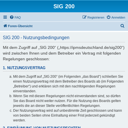
SIG 200
FAQ
Registrieren
Anmelden
S
Foren-Übersicht
u
SIG 200 - Nutzungsbedingungen
c
h
Mit dem Zugriff auf „SIG 200“ („https://ipmsdeutschland.de/sig200“)
wird zwischen Ihnen und dem Betreiber ein Vertrag mit folgenden
e
Regelungen geschlossen:
1. NUTZUNGSVERTRAG
Mit dem Zugriff auf „SIG 200“ (im Folgenden „das Board“) schließen Sie
einen Nutzungsvertrag mit dem Betreiber des Boards ab (im Folgenden
„Betreiber“) und erklären sich mit den nachfolgenden Regelungen
einverstanden.
Wenn Sie mit diesen Regelungen nicht einverstanden sind, so dürfen
Sie das Board nicht weiter nutzen. Für die Nutzung des Boards gelten
jeweils die an dieser Stelle veröffentlichten Regelungen.
Der Nutzungsvertrag wird auf unbestimmte Zeit geschlossen und kann
von beiden Seiten ohne Einhaltung einer Frist jederzeit gekündigt
werden.