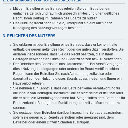
2. EINRÄUMUNG VON NUTZUNGSRECHTEN
Mit dem Erstellen eines Beitrags erteilen Sie dem Betreiber ein
einfaches, zeitlich und räumlich unbeschränktes und unentgeltliches
Recht, Ihren Beitrag im Rahmen des Boards zu nutzen.
Das Nutzungsrecht nach Punkt 2, Unterpunkt a bleibt auch nach
Kündigung des Nutzungsvertrages bestehen.
3. PFLICHTEN DES NUTZERS
Sie erklären mit der Erstellung eines Beitrags, dass er keine Inhalte
enthält, die gegen geltendes Recht oder die guten Sitten verstoßen. Sie
erklären insbesondere, dass Sie das Recht besitzen, die in Ihren
Beiträgen verwendeten Links und Bilder zu setzen bzw. zu verwenden.
Der Betreiber des Boards übt das Hausrecht aus. Bei Verstößen gegen
diese Nutzungsbedingungen oder anderer im Board veröffentlichten
Regeln kann der Betreiber Sie nach Abmahnung zeitweise oder
dauerhaft von der Nutzung dieses Boards ausschließen und Ihnen ein
Hausverbot erteilen.
Sie nehmen zur Kenntnis, dass der Betreiber keine Verantwortung für
die Inhalte von Beiträgen übernimmt, die er nicht selbst erstellt hat oder
die er nicht zur Kenntnis genommen hat. Sie gestatten dem Betreiber, Ihr
Benutzerkonto, Beiträge und Funktionen jederzeit zu löschen oder zu
sperren.
Sie gestatten dem Betreiber darüber hinaus, Ihre Beiträge abzuändern,
sofern sie gegen o. g. Regeln verstoßen oder geeignet sind, dem
Betreiber oder einem Dritten Schaden zuzufügen.