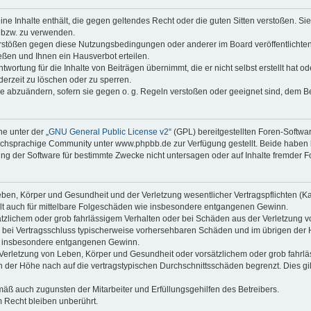
keine Inhalte enthält, die gegen geltendes Recht oder die guten Sitten verstoßen. Si
n bzw. zu verwenden.
erstößen gegen diese Nutzungsbedingungen oder anderer im Board veröffentlicht
ßen und Ihnen ein Hausverbot erteilen.
wortung für die Inhalte von Beiträgen übernimmt, die er nicht selbst erstellt hat 
derzeit zu löschen oder zu sperren.
äge abzuändern, sofern sie gegen o. g. Regeln verstoßen oder geeignet sind, dem 
e unter der „
GNU General Public License v2
“ (GPL) bereitgestellten Foren-Soft
chsprachige Community unter www.phpbb.de zur Verfügung gestellt. Beide haben ke
g der Software für bestimmte Zwecke nicht untersagen oder auf Inhalte fremder F
ben, Körper und Gesundheit und der Verletzung wesentlicher Vertragspflichten (Kard
gilt auch für mittelbare Folgeschäden wie insbesondere entgangenen Gewinn.
ätzlichem oder grob fahrlässigem Verhalten oder bei Schäden aus der Verletzung 
 die bei Vertragsschluss typischerweise vorhersehbaren Schäden und im übrigen de
wie insbesondere entgangenen Gewinn.
erletzung von Leben, Körper und Gesundheit oder vorsätzlichem oder grob fahrläs
der Höhe nach auf die vertragstypischen Durchschnittsschäden begrenzt. Dies gi
mäß auch zugunsten der Mitarbeiter und Erfüllungsgehilfen des Betreibers.
 Recht bleiben unberührt.