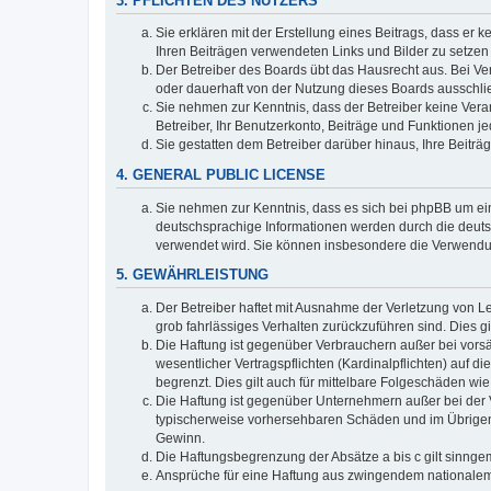
3. PFLICHTEN DES NUTZERS
Sie erklären mit der Erstellung eines Beitrags, dass er 
Ihren Beiträgen verwendeten Links und Bilder zu setze
Der Betreiber des Boards übt das Hausrecht aus. Bei V
oder dauerhaft von der Nutzung dieses Boards ausschlie
Sie nehmen zur Kenntnis, dass der Betreiber keine Verant
Betreiber, Ihr Benutzerkonto, Beiträge und Funktionen je
Sie gestatten dem Betreiber darüber hinaus, Ihre Beitr
4. GENERAL PUBLIC LICENSE
Sie nehmen zur Kenntnis, dass es sich bei phpBB um ein
deutschsprachige Informationen werden durch die deuts
verwendet wird. Sie können insbesondere die Verwendun
5. GEWÄHRLEISTUNG
Der Betreiber haftet mit Ausnahme der Verletzung von Le
grob fahrlässiges Verhalten zurückzuführen sind. Dies 
Die Haftung ist gegenüber Verbrauchern außer bei vors
wesentlicher Vertragspflichten (Kardinalpflichten) auf
begrenzt. Dies gilt auch für mittelbare Folgeschäden 
Die Haftung ist gegenüber Unternehmern außer bei der V
typischerweise vorhersehbaren Schäden und im Übrigen 
Gewinn.
Die Haftungsbegrenzung der Absätze a bis c gilt sinnge
Ansprüche für eine Haftung aus zwingendem nationalem