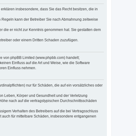
e erklären insbesondere, dass Sie das Recht besitzen, die in
en Regeln kann der Betreiber Sie nach Abmahnung zeitweise
oder die er nicht zur Kenntnis genommen hat. Sie gestatten dem
Betreiber oder einem Dritten Schaden zuzufügen.
ware von phpBB Limited (www.phpbb.com) handelt;
inen Einfluss auf die Art und Weise, wie die Software
oren Einfluss nehmen.
inalpflichten) nur für Schäden, die auf ein vorsätzliches oder
von Leben, Körper und Gesundheit und der Verletzung
r Höhe nach auf die vertragstypischen Durchschnittsschäden
sigem Verhalten des Betreibers auf die bei Vertragsschluss
lt auch für mittelbare Schäden, insbesondere entgangenen