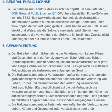
4. GENERAL PUBLIC LICENSE
Sie nehmen zur Kenntnis, dass es sich bei phpBB um eine unter der „
GNU General Public License v2
“ (GPL) bereitgestellten Foren-Software
von phpBB Limited (www.phpbb.com) handelt; deutschsprachige
Informationen werden durch die deutschsprachige Community unter
www.phpbb.de zur Verfügung gestellt. Beide haben keinen Einfluss auf
die Art und Weise, wie die Software verwendet wird. Sie können
insbesondere die Verwendung der Software für bestimmte Zwecke nicht
untersagen oder auf Inhalte fremder Foren Einfluss nehmen.
5. GEWÄHRLEISTUNG
Der Betreiber haftet mit Ausnahme der Verletzung von Leben, Körper
und Gesundheit und der Verletzung wesentlicher Vertragspflichten
(Kardinalpflichten) nur für Schäden, die auf ein vorsätzliches oder grob
fahrlässiges Verhalten zurückzuführen sind. Dies gilt auch für mittelbare
Folgeschäden wie insbesondere entgangenen Gewinn.
Die Haftung ist gegenüber Verbrauchern außer bei vorsätzlichem oder
grob fahrlässigem Verhalten oder bei Schäden aus der Verletzung von
Leben, Körper und Gesundheit und der Verletzung wesentlicher
Vertragspflichten (Kardinalpflichten) auf die bei Vertragsschluss
typischerweise vorhersehbaren Schäden und im übrigen der Höhe nach
auf die vertragstypischen Durchschnittsschäden begrenzt. Dies gilt auch
für mittelbare Folgeschäden wie insbesondere entgangenen Gewinn.
Die Haftung ist gegenüber Unternehmern außer bei der Verletzung von
Leben, Körper und Gesundheit oder vorsätzlichem oder grob