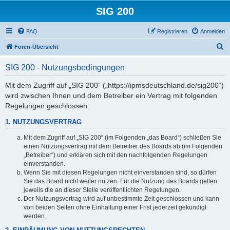
SIG 200
FAQ
Registrieren
Anmelden
S
Foren-Übersicht
u
SIG 200 - Nutzungsbedingungen
c
h
Mit dem Zugriff auf „SIG 200“ („https://ipmsdeutschland.de/sig200“)
wird zwischen Ihnen und dem Betreiber ein Vertrag mit folgenden
e
Regelungen geschlossen:
1. NUTZUNGSVERTRAG
Mit dem Zugriff auf „SIG 200“ (im Folgenden „das Board“) schließen Sie
einen Nutzungsvertrag mit dem Betreiber des Boards ab (im Folgenden
„Betreiber“) und erklären sich mit den nachfolgenden Regelungen
einverstanden.
Wenn Sie mit diesen Regelungen nicht einverstanden sind, so dürfen
Sie das Board nicht weiter nutzen. Für die Nutzung des Boards gelten
jeweils die an dieser Stelle veröffentlichten Regelungen.
Der Nutzungsvertrag wird auf unbestimmte Zeit geschlossen und kann
von beiden Seiten ohne Einhaltung einer Frist jederzeit gekündigt
werden.