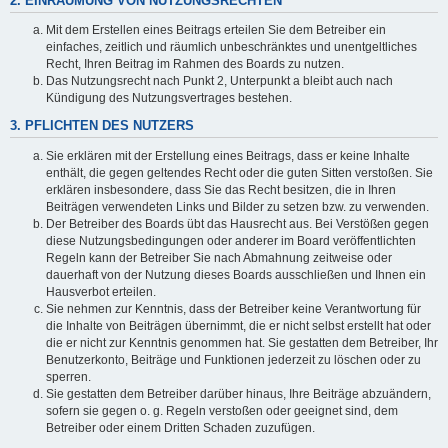
2. EINRÄUMUNG VON NUTZUNGSRECHTEN
Mit dem Erstellen eines Beitrags erteilen Sie dem Betreiber ein
einfaches, zeitlich und räumlich unbeschränktes und unentgeltliches
Recht, Ihren Beitrag im Rahmen des Boards zu nutzen.
Das Nutzungsrecht nach Punkt 2, Unterpunkt a bleibt auch nach
Kündigung des Nutzungsvertrages bestehen.
3. PFLICHTEN DES NUTZERS
Sie erklären mit der Erstellung eines Beitrags, dass er keine Inhalte
enthält, die gegen geltendes Recht oder die guten Sitten verstoßen. Sie
erklären insbesondere, dass Sie das Recht besitzen, die in Ihren
Beiträgen verwendeten Links und Bilder zu setzen bzw. zu verwenden.
Der Betreiber des Boards übt das Hausrecht aus. Bei Verstößen gegen
diese Nutzungsbedingungen oder anderer im Board veröffentlichten
Regeln kann der Betreiber Sie nach Abmahnung zeitweise oder
dauerhaft von der Nutzung dieses Boards ausschließen und Ihnen ein
Hausverbot erteilen.
Sie nehmen zur Kenntnis, dass der Betreiber keine Verantwortung für
die Inhalte von Beiträgen übernimmt, die er nicht selbst erstellt hat oder
die er nicht zur Kenntnis genommen hat. Sie gestatten dem Betreiber, Ihr
Benutzerkonto, Beiträge und Funktionen jederzeit zu löschen oder zu
sperren.
Sie gestatten dem Betreiber darüber hinaus, Ihre Beiträge abzuändern,
sofern sie gegen o. g. Regeln verstoßen oder geeignet sind, dem
Betreiber oder einem Dritten Schaden zuzufügen.