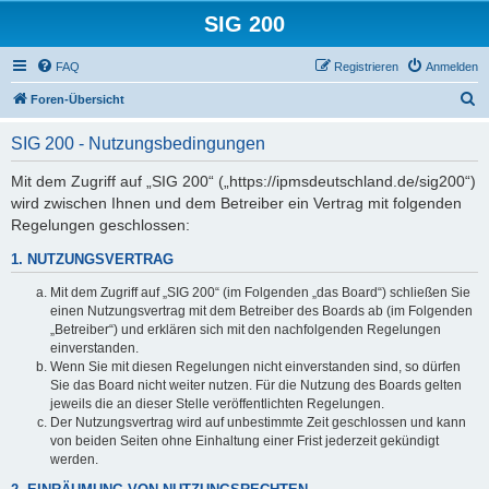
SIG 200
FAQ
Registrieren
Anmelden
S
Foren-Übersicht
u
SIG 200 - Nutzungsbedingungen
c
h
Mit dem Zugriff auf „SIG 200“ („https://ipmsdeutschland.de/sig200“)
wird zwischen Ihnen und dem Betreiber ein Vertrag mit folgenden
e
Regelungen geschlossen:
1. NUTZUNGSVERTRAG
Mit dem Zugriff auf „SIG 200“ (im Folgenden „das Board“) schließen Sie
einen Nutzungsvertrag mit dem Betreiber des Boards ab (im Folgenden
„Betreiber“) und erklären sich mit den nachfolgenden Regelungen
einverstanden.
Wenn Sie mit diesen Regelungen nicht einverstanden sind, so dürfen
Sie das Board nicht weiter nutzen. Für die Nutzung des Boards gelten
jeweils die an dieser Stelle veröffentlichten Regelungen.
Der Nutzungsvertrag wird auf unbestimmte Zeit geschlossen und kann
von beiden Seiten ohne Einhaltung einer Frist jederzeit gekündigt
werden.