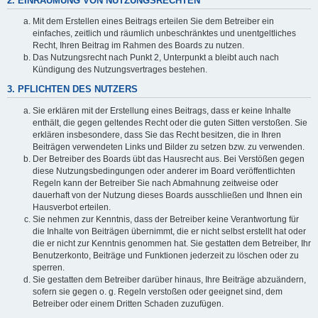
2. EINRÄUMUNG VON NUTZUNGSRECHTEN
Mit dem Erstellen eines Beitrags erteilen Sie dem Betreiber ein
einfaches, zeitlich und räumlich unbeschränktes und unentgeltliches
Recht, Ihren Beitrag im Rahmen des Boards zu nutzen.
Das Nutzungsrecht nach Punkt 2, Unterpunkt a bleibt auch nach
Kündigung des Nutzungsvertrages bestehen.
3. PFLICHTEN DES NUTZERS
Sie erklären mit der Erstellung eines Beitrags, dass er keine Inhalte
enthält, die gegen geltendes Recht oder die guten Sitten verstoßen. Sie
erklären insbesondere, dass Sie das Recht besitzen, die in Ihren
Beiträgen verwendeten Links und Bilder zu setzen bzw. zu verwenden.
Der Betreiber des Boards übt das Hausrecht aus. Bei Verstößen gegen
diese Nutzungsbedingungen oder anderer im Board veröffentlichten
Regeln kann der Betreiber Sie nach Abmahnung zeitweise oder
dauerhaft von der Nutzung dieses Boards ausschließen und Ihnen ein
Hausverbot erteilen.
Sie nehmen zur Kenntnis, dass der Betreiber keine Verantwortung für
die Inhalte von Beiträgen übernimmt, die er nicht selbst erstellt hat oder
die er nicht zur Kenntnis genommen hat. Sie gestatten dem Betreiber, Ihr
Benutzerkonto, Beiträge und Funktionen jederzeit zu löschen oder zu
sperren.
Sie gestatten dem Betreiber darüber hinaus, Ihre Beiträge abzuändern,
sofern sie gegen o. g. Regeln verstoßen oder geeignet sind, dem
Betreiber oder einem Dritten Schaden zuzufügen.