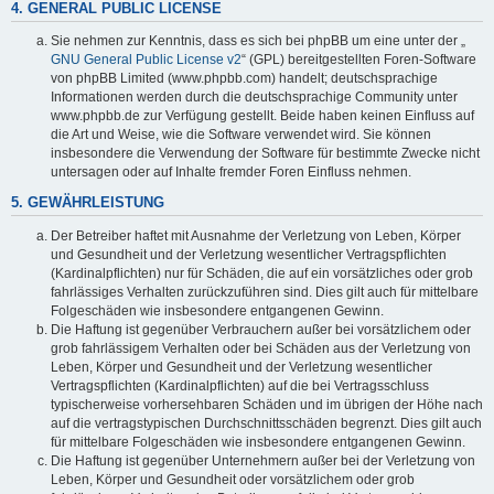
4. GENERAL PUBLIC LICENSE
Sie nehmen zur Kenntnis, dass es sich bei phpBB um eine unter der „
GNU General Public License v2
“ (GPL) bereitgestellten Foren-Software
von phpBB Limited (www.phpbb.com) handelt; deutschsprachige
Informationen werden durch die deutschsprachige Community unter
www.phpbb.de zur Verfügung gestellt. Beide haben keinen Einfluss auf
die Art und Weise, wie die Software verwendet wird. Sie können
insbesondere die Verwendung der Software für bestimmte Zwecke nicht
untersagen oder auf Inhalte fremder Foren Einfluss nehmen.
5. GEWÄHRLEISTUNG
Der Betreiber haftet mit Ausnahme der Verletzung von Leben, Körper
und Gesundheit und der Verletzung wesentlicher Vertragspflichten
(Kardinalpflichten) nur für Schäden, die auf ein vorsätzliches oder grob
fahrlässiges Verhalten zurückzuführen sind. Dies gilt auch für mittelbare
Folgeschäden wie insbesondere entgangenen Gewinn.
Die Haftung ist gegenüber Verbrauchern außer bei vorsätzlichem oder
grob fahrlässigem Verhalten oder bei Schäden aus der Verletzung von
Leben, Körper und Gesundheit und der Verletzung wesentlicher
Vertragspflichten (Kardinalpflichten) auf die bei Vertragsschluss
typischerweise vorhersehbaren Schäden und im übrigen der Höhe nach
auf die vertragstypischen Durchschnittsschäden begrenzt. Dies gilt auch
für mittelbare Folgeschäden wie insbesondere entgangenen Gewinn.
Die Haftung ist gegenüber Unternehmern außer bei der Verletzung von
Leben, Körper und Gesundheit oder vorsätzlichem oder grob