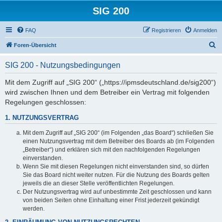
SIG 200
FAQ
Registrieren
Anmelden
S
Foren-Übersicht
u
SIG 200 - Nutzungsbedingungen
c
h
Mit dem Zugriff auf „SIG 200“ („https://ipmsdeutschland.de/sig200“)
wird zwischen Ihnen und dem Betreiber ein Vertrag mit folgenden
e
Regelungen geschlossen:
1. NUTZUNGSVERTRAG
Mit dem Zugriff auf „SIG 200“ (im Folgenden „das Board“) schließen Sie
einen Nutzungsvertrag mit dem Betreiber des Boards ab (im Folgenden
„Betreiber“) und erklären sich mit den nachfolgenden Regelungen
einverstanden.
Wenn Sie mit diesen Regelungen nicht einverstanden sind, so dürfen
Sie das Board nicht weiter nutzen. Für die Nutzung des Boards gelten
jeweils die an dieser Stelle veröffentlichten Regelungen.
Der Nutzungsvertrag wird auf unbestimmte Zeit geschlossen und kann
von beiden Seiten ohne Einhaltung einer Frist jederzeit gekündigt
werden.