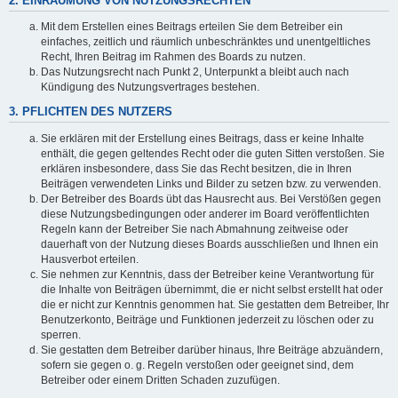
2. EINRÄUMUNG VON NUTZUNGSRECHTEN
Mit dem Erstellen eines Beitrags erteilen Sie dem Betreiber ein
einfaches, zeitlich und räumlich unbeschränktes und unentgeltliches
Recht, Ihren Beitrag im Rahmen des Boards zu nutzen.
Das Nutzungsrecht nach Punkt 2, Unterpunkt a bleibt auch nach
Kündigung des Nutzungsvertrages bestehen.
3. PFLICHTEN DES NUTZERS
Sie erklären mit der Erstellung eines Beitrags, dass er keine Inhalte
enthält, die gegen geltendes Recht oder die guten Sitten verstoßen. Sie
erklären insbesondere, dass Sie das Recht besitzen, die in Ihren
Beiträgen verwendeten Links und Bilder zu setzen bzw. zu verwenden.
Der Betreiber des Boards übt das Hausrecht aus. Bei Verstößen gegen
diese Nutzungsbedingungen oder anderer im Board veröffentlichten
Regeln kann der Betreiber Sie nach Abmahnung zeitweise oder
dauerhaft von der Nutzung dieses Boards ausschließen und Ihnen ein
Hausverbot erteilen.
Sie nehmen zur Kenntnis, dass der Betreiber keine Verantwortung für
die Inhalte von Beiträgen übernimmt, die er nicht selbst erstellt hat oder
die er nicht zur Kenntnis genommen hat. Sie gestatten dem Betreiber, Ihr
Benutzerkonto, Beiträge und Funktionen jederzeit zu löschen oder zu
sperren.
Sie gestatten dem Betreiber darüber hinaus, Ihre Beiträge abzuändern,
sofern sie gegen o. g. Regeln verstoßen oder geeignet sind, dem
Betreiber oder einem Dritten Schaden zuzufügen.