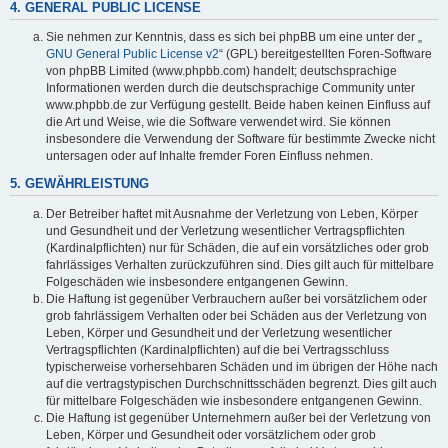
4. GENERAL PUBLIC LICENSE
Sie nehmen zur Kenntnis, dass es sich bei phpBB um eine unter der „
GNU General Public License v2
“ (GPL) bereitgestellten Foren-Software
von phpBB Limited (www.phpbb.com) handelt; deutschsprachige
Informationen werden durch die deutschsprachige Community unter
www.phpbb.de zur Verfügung gestellt. Beide haben keinen Einfluss auf
die Art und Weise, wie die Software verwendet wird. Sie können
insbesondere die Verwendung der Software für bestimmte Zwecke nicht
untersagen oder auf Inhalte fremder Foren Einfluss nehmen.
5. GEWÄHRLEISTUNG
Der Betreiber haftet mit Ausnahme der Verletzung von Leben, Körper
und Gesundheit und der Verletzung wesentlicher Vertragspflichten
(Kardinalpflichten) nur für Schäden, die auf ein vorsätzliches oder grob
fahrlässiges Verhalten zurückzuführen sind. Dies gilt auch für mittelbare
Folgeschäden wie insbesondere entgangenen Gewinn.
Die Haftung ist gegenüber Verbrauchern außer bei vorsätzlichem oder
grob fahrlässigem Verhalten oder bei Schäden aus der Verletzung von
Leben, Körper und Gesundheit und der Verletzung wesentlicher
Vertragspflichten (Kardinalpflichten) auf die bei Vertragsschluss
typischerweise vorhersehbaren Schäden und im übrigen der Höhe nach
auf die vertragstypischen Durchschnittsschäden begrenzt. Dies gilt auch
für mittelbare Folgeschäden wie insbesondere entgangenen Gewinn.
Die Haftung ist gegenüber Unternehmern außer bei der Verletzung von
Leben, Körper und Gesundheit oder vorsätzlichem oder grob