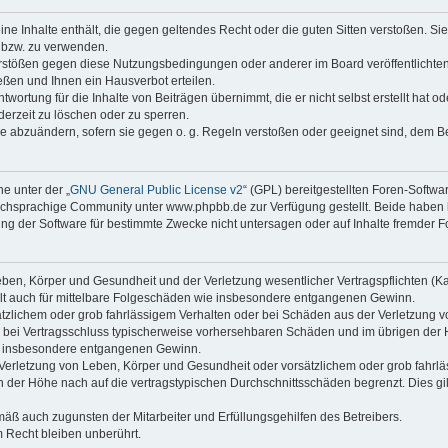
keine Inhalte enthält, die gegen geltendes Recht oder die guten Sitten verstoßen. Si
n bzw. zu verwenden.
erstößen gegen diese Nutzungsbedingungen oder anderer im Board veröffentlicht
ßen und Ihnen ein Hausverbot erteilen.
wortung für die Inhalte von Beiträgen übernimmt, die er nicht selbst erstellt hat 
derzeit zu löschen oder zu sperren.
äge abzuändern, sofern sie gegen o. g. Regeln verstoßen oder geeignet sind, dem 
e unter der „
GNU General Public License v2
“ (GPL) bereitgestellten Foren-Soft
chsprachige Community unter www.phpbb.de zur Verfügung gestellt. Beide haben ke
g der Software für bestimmte Zwecke nicht untersagen oder auf Inhalte fremder F
ben, Körper und Gesundheit und der Verletzung wesentlicher Vertragspflichten (Kard
gilt auch für mittelbare Folgeschäden wie insbesondere entgangenen Gewinn.
ätzlichem oder grob fahrlässigem Verhalten oder bei Schäden aus der Verletzung 
 die bei Vertragsschluss typischerweise vorhersehbaren Schäden und im übrigen de
wie insbesondere entgangenen Gewinn.
erletzung von Leben, Körper und Gesundheit oder vorsätzlichem oder grob fahrläs
der Höhe nach auf die vertragstypischen Durchschnittsschäden begrenzt. Dies gi
mäß auch zugunsten der Mitarbeiter und Erfüllungsgehilfen des Betreibers.
 Recht bleiben unberührt.