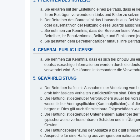
3. PFLICHTEN DES NUTZERS
Sie erklären mit der Erstellung eines Beitrags, dass er 
Ihren Beiträgen verwendeten Links und Bilder zu setze
Der Betreiber des Boards übt das Hausrecht aus. Bei V
oder dauerhaft von der Nutzung dieses Boards ausschlie
Sie nehmen zur Kenntnis, dass der Betreiber keine Verant
Betreiber, Ihr Benutzerkonto, Beiträge und Funktionen je
Sie gestatten dem Betreiber darüber hinaus, Ihre Beitr
4. GENERAL PUBLIC LICENSE
Sie nehmen zur Kenntnis, dass es sich bei phpBB um ein
deutschsprachige Informationen werden durch die deuts
verwendet wird. Sie können insbesondere die Verwendun
5. GEWÄHRLEISTUNG
Der Betreiber haftet mit Ausnahme der Verletzung von Le
grob fahrlässiges Verhalten zurückzuführen sind. Dies 
Die Haftung ist gegenüber Verbrauchern außer bei vors
wesentlicher Vertragspflichten (Kardinalpflichten) auf
begrenzt. Dies gilt auch für mittelbare Folgeschäden 
Die Haftung ist gegenüber Unternehmern außer bei der V
typischerweise vorhersehbaren Schäden und im Übrigen 
Gewinn.
Die Haftungsbegrenzung der Absätze a bis c gilt sinnge
Ansprüche für eine Haftung aus zwingendem nationalem