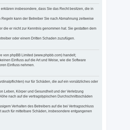
e erklären insbesondere, dass Sie das Recht besitzen, die in
en Regeln kann der Betreiber Sie nach Abmahnung zeitweise
oder die er nicht zur Kenntnis genommen hat. Sie gestatten dem
Betreiber oder einem Dritten Schaden zuzufügen.
ware von phpBB Limited (www.phpbb.com) handelt;
inen Einfluss auf die Art und Weise, wie die Software
oren Einfluss nehmen.
inalpflichten) nur für Schäden, die auf ein vorsätzliches oder
von Leben, Körper und Gesundheit und der Verletzung
r Höhe nach auf die vertragstypischen Durchschnittsschäden
sigem Verhalten des Betreibers auf die bei Vertragsschluss
lt auch für mittelbare Schäden, insbesondere entgangenen