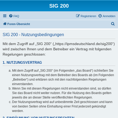
SIG 200
FAQ
Registrieren
Anmelden
S
Foren-Übersicht
u
SIG 200 - Nutzungsbedingungen
c
h
Mit dem Zugriff auf „SIG 200“ („https://ipmsdeutschland.de/sig200“)
wird zwischen Ihnen und dem Betreiber ein Vertrag mit folgenden
e
Regelungen geschlossen:
1. NUTZUNGSVERTRAG
Mit dem Zugriff auf „SIG 200“ (im Folgenden „das Board“) schließen Sie
einen Nutzungsvertrag mit dem Betreiber des Boards ab (im Folgenden
„Betreiber“) und erklären sich mit den nachfolgenden Regelungen
einverstanden.
Wenn Sie mit diesen Regelungen nicht einverstanden sind, so dürfen
Sie das Board nicht weiter nutzen. Für die Nutzung des Boards gelten
jeweils die an dieser Stelle veröffentlichten Regelungen.
Der Nutzungsvertrag wird auf unbestimmte Zeit geschlossen und kann
von beiden Seiten ohne Einhaltung einer Frist jederzeit gekündigt
werden.