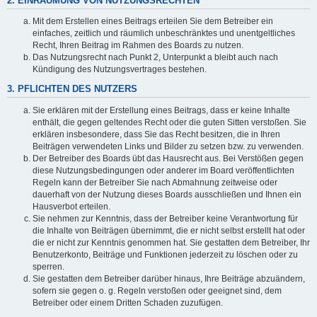
2. EINRÄUMUNG VON NUTZUNGSRECHTEN
Mit dem Erstellen eines Beitrags erteilen Sie dem Betreiber ein
einfaches, zeitlich und räumlich unbeschränktes und unentgeltliches
Recht, Ihren Beitrag im Rahmen des Boards zu nutzen.
Das Nutzungsrecht nach Punkt 2, Unterpunkt a bleibt auch nach
Kündigung des Nutzungsvertrages bestehen.
3. PFLICHTEN DES NUTZERS
Sie erklären mit der Erstellung eines Beitrags, dass er keine Inhalte
enthält, die gegen geltendes Recht oder die guten Sitten verstoßen. Sie
erklären insbesondere, dass Sie das Recht besitzen, die in Ihren
Beiträgen verwendeten Links und Bilder zu setzen bzw. zu verwenden.
Der Betreiber des Boards übt das Hausrecht aus. Bei Verstößen gegen
diese Nutzungsbedingungen oder anderer im Board veröffentlichten
Regeln kann der Betreiber Sie nach Abmahnung zeitweise oder
dauerhaft von der Nutzung dieses Boards ausschließen und Ihnen ein
Hausverbot erteilen.
Sie nehmen zur Kenntnis, dass der Betreiber keine Verantwortung für
die Inhalte von Beiträgen übernimmt, die er nicht selbst erstellt hat oder
die er nicht zur Kenntnis genommen hat. Sie gestatten dem Betreiber, Ihr
Benutzerkonto, Beiträge und Funktionen jederzeit zu löschen oder zu
sperren.
Sie gestatten dem Betreiber darüber hinaus, Ihre Beiträge abzuändern,
sofern sie gegen o. g. Regeln verstoßen oder geeignet sind, dem
Betreiber oder einem Dritten Schaden zuzufügen.