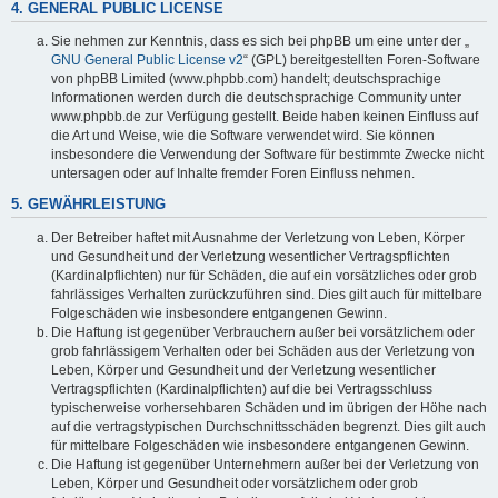
4. GENERAL PUBLIC LICENSE
Sie nehmen zur Kenntnis, dass es sich bei phpBB um eine unter der „
GNU General Public License v2
“ (GPL) bereitgestellten Foren-Software
von phpBB Limited (www.phpbb.com) handelt; deutschsprachige
Informationen werden durch die deutschsprachige Community unter
www.phpbb.de zur Verfügung gestellt. Beide haben keinen Einfluss auf
die Art und Weise, wie die Software verwendet wird. Sie können
insbesondere die Verwendung der Software für bestimmte Zwecke nicht
untersagen oder auf Inhalte fremder Foren Einfluss nehmen.
5. GEWÄHRLEISTUNG
Der Betreiber haftet mit Ausnahme der Verletzung von Leben, Körper
und Gesundheit und der Verletzung wesentlicher Vertragspflichten
(Kardinalpflichten) nur für Schäden, die auf ein vorsätzliches oder grob
fahrlässiges Verhalten zurückzuführen sind. Dies gilt auch für mittelbare
Folgeschäden wie insbesondere entgangenen Gewinn.
Die Haftung ist gegenüber Verbrauchern außer bei vorsätzlichem oder
grob fahrlässigem Verhalten oder bei Schäden aus der Verletzung von
Leben, Körper und Gesundheit und der Verletzung wesentlicher
Vertragspflichten (Kardinalpflichten) auf die bei Vertragsschluss
typischerweise vorhersehbaren Schäden und im übrigen der Höhe nach
auf die vertragstypischen Durchschnittsschäden begrenzt. Dies gilt auch
für mittelbare Folgeschäden wie insbesondere entgangenen Gewinn.
Die Haftung ist gegenüber Unternehmern außer bei der Verletzung von
Leben, Körper und Gesundheit oder vorsätzlichem oder grob